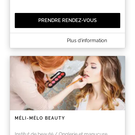
PRENDRE RENDEZ-VOUS
A PROPOS DE LYLY'S NAILS
Plus d'information
Bonjour, je m'appelle Cécilia, je réalise les faux
ongles (en résine, rallongement avec les chablons),
le vernis semi-permanent et le soin des mains.
EN SAVOIR PLUS
MÉLI-MÉLO BEAUTY
Institut de beauté / Onglerie et manucure