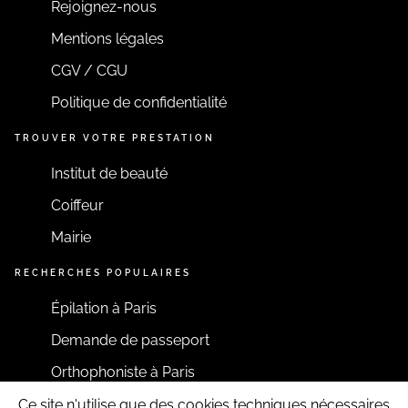
Rejoignez-nous
Mentions légales
CGV / CGU
Politique de confidentialité
TROUVER VOTRE PRESTATION
Institut de beauté
Coiffeur
Mairie
RECHERCHES POPULAIRES
Épilation à Paris
Demande de passeport
Orthophoniste à Paris
Ce site n'utilise que des cookies techniques nécessaires
RESTONS CONNECTÉS