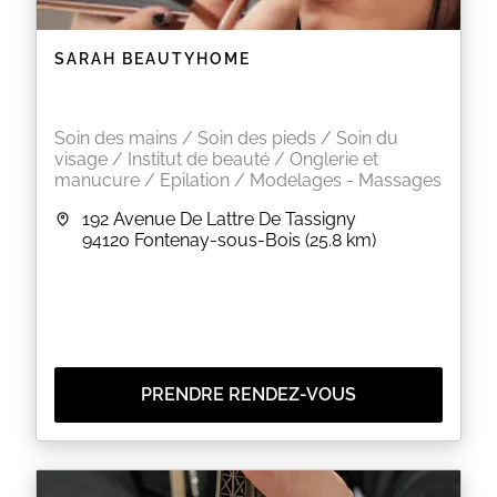
SARAH BEAUTYHOME
Soin des mains / Soin des pieds / Soin du
visage / Institut de beauté / Onglerie et
manucure / Epilation / Modelages - Massages
192 Avenue De Lattre De Tassigny
94120
Fontenay-sous-Bois
(25.8 km)
PRENDRE RENDEZ-VOUS