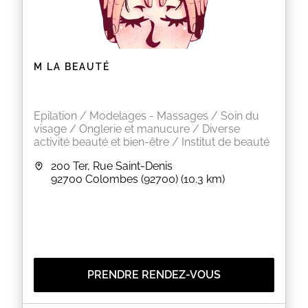
M LA BEAUTÉ
Epilation / Modelages - Massages / Soin du
visage / Onglerie et manucure / Diverse
activité beauté et bien-être / Institut de beauté
200 Ter, Rue Saint-Denis
92700
Colombes (92700)
(10.3 km)
PRENDRE RENDEZ-VOUS