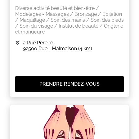
Diverse activité beauté et bien-être /
Modelages - Massages / Bronzage / Epilation
/ Maquillage / Soin des mains / Soin des pieds
/ Soin du visage / Institut de beauté / Onglerie
et manucure
2 Rue Pereire
92500
Rueil-Malmaison
(4 km)
PRENDRE RENDEZ-VOUS