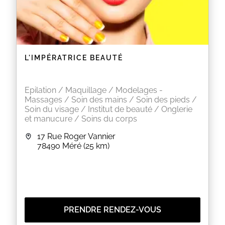
L'IMPÉRATRICE BEAUTÉ
Epilation / Maquillage / Modelages -
Massages / Soin des mains / Soin des pieds /
Soin du visage / Institut de beauté / Onglerie
et manucure / Soins du corps
17 Rue Roger Vannier
78490
Méré
(25 km)
PRENDRE RENDEZ-VOUS