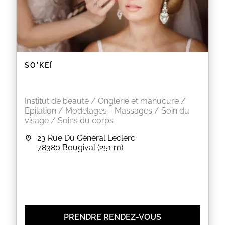
SO'KEÏ
Institut de beauté / Onglerie et manucure /
Epilation / Modelages - Massages / Soin du
visage / Soins du corps
23 Rue Du Général Leclerc
78380
Bougival
(251 m)
PRENDRE RENDEZ-VOUS