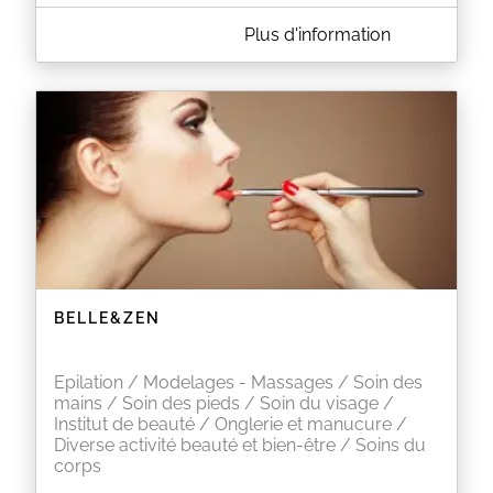
A PROPOS DE NATH NAIL'S
Plus d'information
Nath Nail's
POUR TOUTES LES PRESTATIONS DU SALON EN
SUPPLEMENT :
- La French +5€
- Le Baby-Boomer +5€
Nathalie vous accueille dans un cadre sobre, propre
et qui respecte les conditions d'hygiène.
EN SAVOIR PLUS
BELLE&ZEN
Epilation / Modelages - Massages / Soin des
mains / Soin des pieds / Soin du visage /
Institut de beauté / Onglerie et manucure /
Diverse activité beauté et bien-être / Soins du
corps