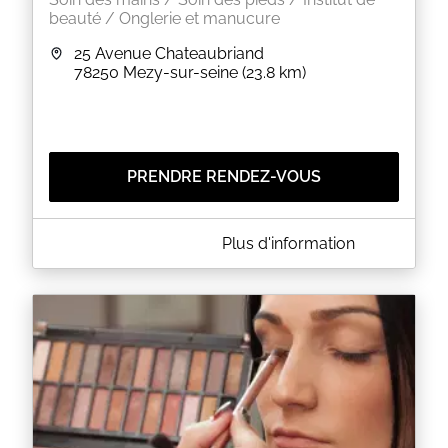
beauté / Onglerie et manucure
25 Avenue Chateaubriand
78250
Mezy-sur-seine
(23.8 km)
PRENDRE RENDEZ-VOUS
A PROPOS DE L'ONGLERIE D'ANAÏS
Plus d'information
Venez vous faire chouchouter dans un cadre
intimiste et verdoyant.
Le salon vous accueil sur rdv uniquement.
Moyen de paiement accepté : chèque , espèces.
EN SAVOIR PLUS