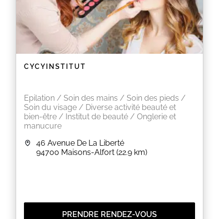
CYCYINSTITUT
Epilation / Soin des mains / Soin des pieds /
Soin du visage / Diverse activité beauté et
bien-être / Institut de beauté / Onglerie et
manucure
46 Avenue De La Liberté
94700
Maisons-Alfort
(22.9 km)
PRENDRE RENDEZ-VOUS