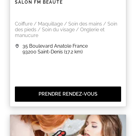
SALON FM BEAUTÉ
EN SAVOIR PLUS
Coiffure / Maquillage / Soin des mains / Soin
des pieds / Soin du visage / Onglerie et
manucure
35 Boulevard Anatole France
93200
Saint-Denis
(17.2 km)
PRENDRE RENDEZ-VOUS