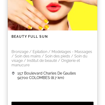
BEAUTY FULL SUN
Bronzage / Epilation / Modelages - Massages
/ Soin des mains / Soin des pieds / Soin du
visage / Institut de beauté / Onglerie et
manucure
157 Boulevard Charles De Gaulles
92700
COLOMBES
(8.7 km)