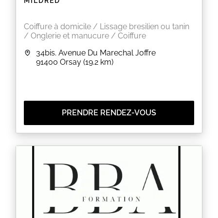
MILDRED
Coiffure à domicile / Lissage bresilien ou tanin
/ Onglerie et manucure / Coiffure
34bis. Avenue Du Marechal Joffre
91400
Orsay
(19.2 km)
PRENDRE RENDEZ-VOUS