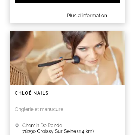
A PROPOS DE SO'KEÏ
Plus d'information
Chez So'Keï, nous vous proposons des services
personnalisés et adaptés à vos besoins et envies.
Avec des produits hypoallergéniques et un matériel
neuf et performant, profitez d'un moment de bien-
être. Détendez-vous, So'Keï s'occupe de tout. Vous
pouvez nous contacter directement via WhatsApp,
pour plus de renseignements. Nous sommes à
l'écoute.
N'hésitez pas à suivre notre actualité sur Instagram.
(Découvrez "Les essentiels de So'Keï" très
prochainement...)
CHLOÉ NAILS
EN SAVOIR PLUS
Onglerie et manucure
Chemin De Ronde
78290
Croissy Sur Seine
(2.4 km)