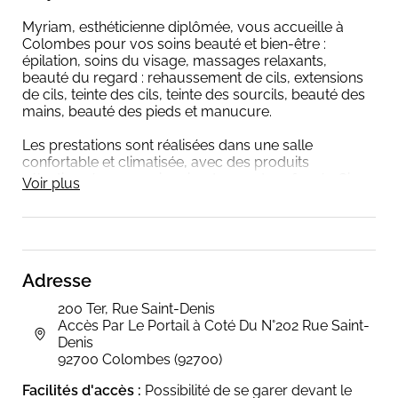
Myriam, esthéticienne diplômée, vous accueille à
Colombes pour vos soins beauté et bien-être :
épilation, soins du visage, massages relaxants,
beauté du regard : rehaussement de cils, extensions
de cils, teinte des cils, teinte des sourcils, beauté des
mains, beauté des pieds et manucure.
Les prestations sont réalisées dans une salle
confortable et climatisée, avec des produits
sélectionnés avec soin : cire douce et parfumée Cire
Voir plus
& Jolie, Rehaucil et Korean Lash Lift pour les
prestations cils en unidose (Cils Experts).
Merci de prendre vos rendez-vous en ligne au moins
3 heures à l’avance afin de garantir leur bonne prise
Adresse
en compte. Les rendez-vous peuvent également être
demandés par SMS au 06 21 31 39 43.
200 Ter, Rue Saint-Denis
Accès Par Le Portail à Coté Du N°202 Rue Saint-
Tout rendez-vous pris en ligne est confirmé par SMS.
Denis
92700 Colombes (92700)
Règlement possible en espèces ou par carte bancaire
à partir de 20 €.
Facilités d'accès :
Possibilité de se garer devant le