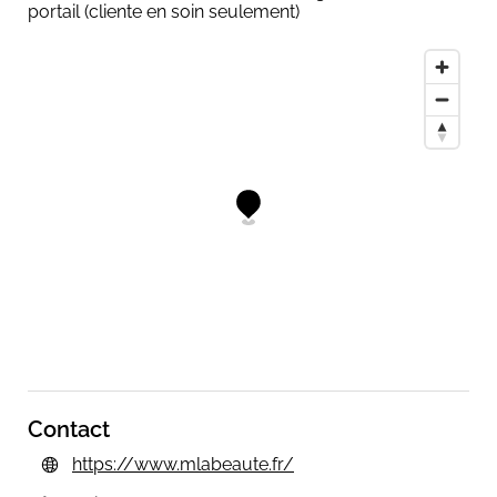
portail (cliente en soin seulement)
Photos des prestations cils disponibles sur Facebook
et Instagram : @mlabeaute.
Pour toute question, achat de carte cadeau ou
demande d’ouverture exceptionnelle le lundi matin ou
les jours fériés, merci de me contacter par SMS,
idéalement la veille.
À très vite,
Myriam
Contact
https://www.mlabeaute.fr/