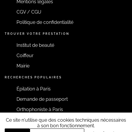
Mentions légales
CGV / CGU
Politique de confidentialité
TROUVER VOTRE PRESTATION
Institut de beauté
Coiffeur
Mairie
RECHERCHES POPULAIRES
Épilation à Paris
Demande de passeport
Orthophoniste à Paris
Ce site n'utilise que des cookies techniques nécessaires
RESTONS CONNECTÉS
à son bon fonctionnement.