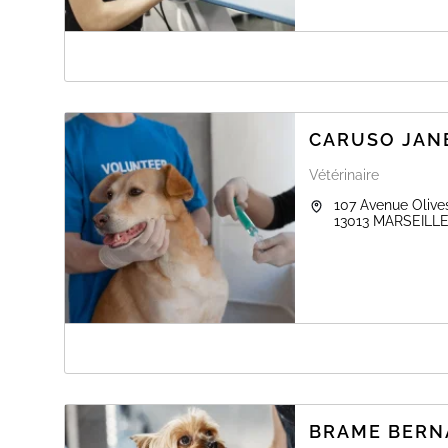
A PROPOS DE CABINET VÉTÉRINAIRE 
La clinique vétérinaire vous accueille au Zone Artisa
prendre rendez-vous.
CARUSO JAN
Vétérinaire
107 Avenue Olive
13013
MARSEILL
A PROPOS DE CARUSO JANE-LYSE
La clinique vétérinaire vous accueille au 107 Avenue O
BRAME BERN