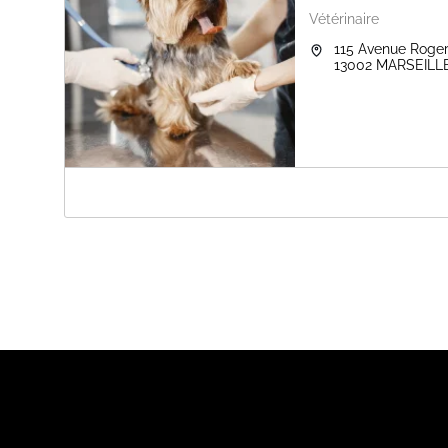
Vétérinaire
115 Avenue Roger
13002
MARSEILL
A PROPOS DE BRAME BERNARD
La clinique vétérinaire vous accueille au 115 Avenue R