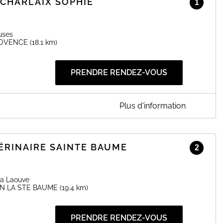
CHARLAIX SOPHIE
1
uses
ROVENCE
(18.1 km)
PRENDRE RENDEZ-VOUS
Plus d'information
SOPHIE
iffleuses à AIX EN PROVENCE (13). Merci de prendre rendez-
ÉRINAIRE SAINTE BAUME
2
EN SAVOIR PLUS
La Laouve
IN LA STE BAUME
(19.4 km)
PRENDRE RENDEZ-VOUS