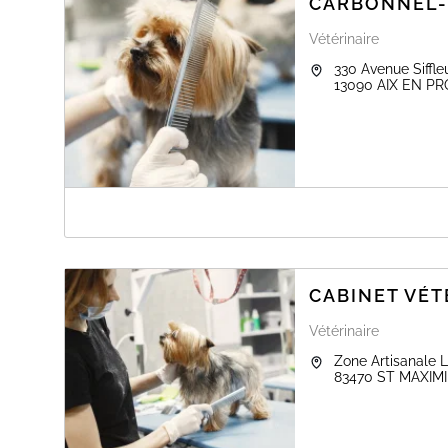
CARBONNEL-
Vétérinaire
330 Avenue Siffle
13090
AIX EN P
A PROPOS DE CARBONNEL-CHARLAIX 
La clinique vétérinaire vous accueille au 330 Avenue S
vous.
CABINET VÉT
Vétérinaire
Zone Artisanale 
83470
ST MAXIM