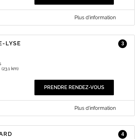
Plus d'information
SAINTE BAUME
nale La Laouve à ST MAXIMIN LA STE BAUME (83). Merci de
E-LYSE
3
EN SAVOIR PLUS
s
E
(23.1 km)
PRENDRE RENDEZ-VOUS
Plus d'information
lives à MARSEILLE (13). Merci de prendre rendez-vous.
ARD
EN SAVOIR PLUS
4