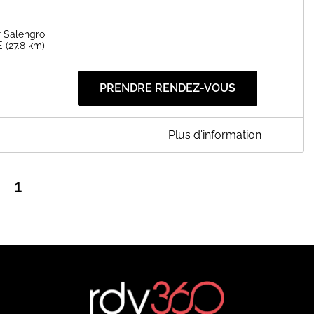
 Salengro
E
(27.8 km)
PRENDRE RENDEZ-VOUS
Plus d'information
oger Salengro à MARSEILLE (13). Merci de prendre rendez-vous.
1
EN SAVOIR PLUS