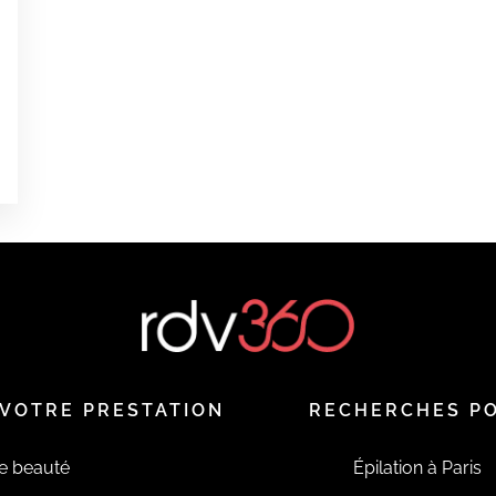
0
0
0
é
VOTRE PRESTATION
RECHERCHES P
de beauté
Épilation à Paris