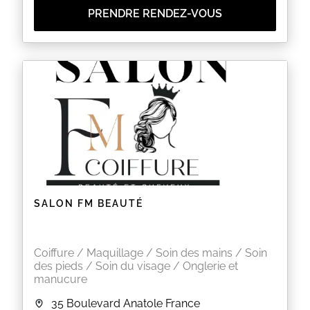
PRENDRE RENDEZ-VOUS
SALON FM BEAUTÉ
Coiffure / Maquillage / Soin des mains / Soin
des pieds / Soin du visage / Onglerie et
manucure
35 Boulevard Anatole France