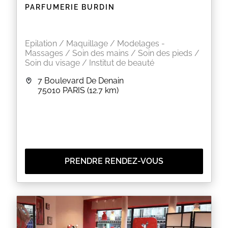
PARFUMERIE BURDIN
Epilation / Maquillage / Modelages -
Massages / Soin des mains / Soin des pieds /
Soin du visage / Institut de beauté
7 Boulevard De Denain
75010
PARIS
(12.7 km)
PRENDRE RENDEZ-VOUS