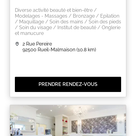
Diverse activité beauté et bien-être /
Modelages - Massages / Bronzage / Epilation
/ Maquillage / Soin des mains / Soin des pieds
/ Soin du visage / Institut de beauté / Onglerie
et manucure
2 Rue Pereire
92500
Rueil-Malmaison
(10.8 km)
PRENDRE RENDEZ-VOUS