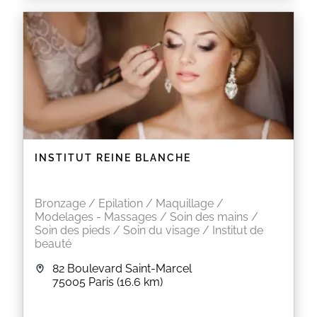
Dans notre institut, vous aurez la chance de
retrouver les meilleures techniciennes de Paris
autour du regard.
Venez sublimer vos Cils avec des extensions de cils
, rehaussement de Cils
ou encore sculptez vos sourcils avec le
microblading.
N'hésitez pas à me contacter par SMS pour avoir
des informations supplémentaires, ou si vous ne
trouvez pas de créneaux adaptés à vos besoins.
A bientôt chez Eyelash Paris
INSTITUT REINE BLANCHE
EN SAVOIR PLUS
Bronzage / Epilation / Maquillage /
Modelages - Massages / Soin des mains /
Soin des pieds / Soin du visage / Institut de
beauté
82 Boulevard Saint-Marcel
75005
Paris
(16.6 km)