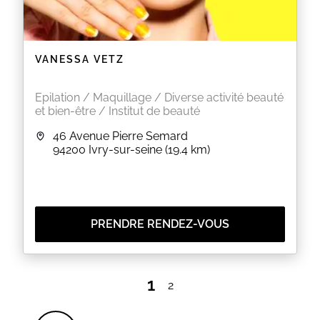
VANESSA VETZ
Epilation / Maquillage / Diverse activité beauté
et bien-être / Institut de beauté
46 Avenue Pierre Semard
94200
Ivry-sur-seine
(19.4 km)
PRENDRE RENDEZ-VOUS
1
2