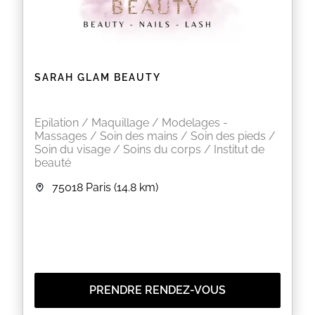
quotidien. En plus des soins traditionnels, linstitut
vous propose un maquillage semi-permanent pour
gagner du temps le matin, mais aussi lextension de
cils pour avoir un regard de biche sans le moindre
effort ! Confiez votre beauté à lexpertise de Nadia et
soyez la plus belle en un clin dil.
SARAH GLAM BEAUTY
EN SAVOIR PLUS
Epilation / Maquillage / Modelages -
Massages / Soin des mains / Soin des pieds /
Soin du visage / Soins du corps / Institut de
beauté
75018
Paris
(14.8 km)
PRENDRE RENDEZ-VOUS