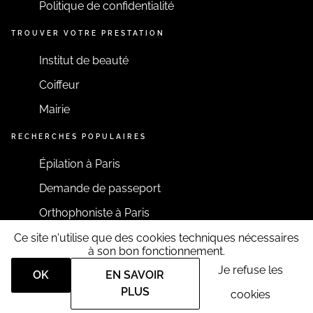
Politique de confidentialité
TROUVER VOTRE PRESTATION
Institut de beauté
Coiffeur
Mairie
RECHERCHES POPULAIRES
Épilation à Paris
Demande de passeport
Orthophoniste à Paris
Ce site n'utilise que des cookies techniques nécessaires
RESTONS CONNECTÉS
à son bon fonctionnement.
Je refuse les
OK
EN SAVOIR
PLUS
cookies
Tous droits réservés RDV360