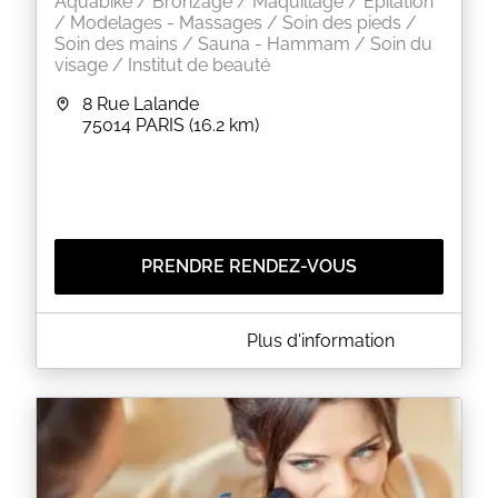
Aquabike / Bronzage / Maquillage / Epilation
/ Modelages - Massages / Soin des pieds /
Soin des mains / Sauna - Hammam / Soin du
visage / Institut de beauté
8 Rue Lalande
75014
PARIS
(16.2 km)
PRENDRE RENDEZ-VOUS
A PROPOS DE ENERGY MER
Plus d'information
Energy'mer vous accueille au 8 rue Lalande à PARIS
(75014) pour vous faire découvrir un éventail de
soins d'esthétique et de bien-être.
EN SAVOIR PLUS