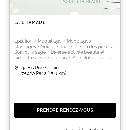
EN SAVOIR PLUS
LA CHAMADE
Epilation / Maquillage / Modelages -
Massages / Soin des mains / Soin des pieds /
Soin du visage / Diverse activité beauté et
bien-être / Soins du corps / Institut de beauté
42 Bis Rue Sorbier
75020
Paris
(15.6 km)
PRENDRE RENDEZ-VOUS
A PROPOS DE LA CHAMADE
Plus d'information