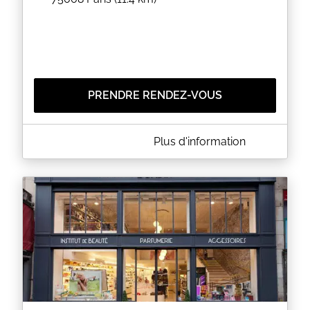
PRENDRE RENDEZ-VOUS
A PROPOS DE NN BEAUTY
Plus d'information
La beauté pour le regard, l'élégance de l'âme pour
le coeur...
☎ 0145631661
RDV en ligne:
https://www.rdv360.com/nn-beauty-
Mail:
nnbeautyparis@gmail.com
Instagram:
nn_beauty75
Snapchat:
nnbeautyparis
EN SAVOIR PLUS