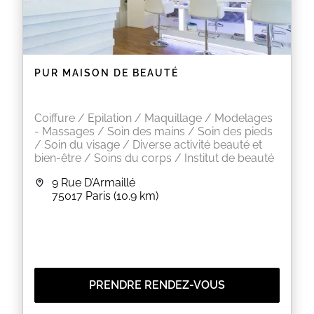
PUR MAISON DE BEAUTÉ
Coiffure / Epilation / Maquillage / Modelages
- Massages / Soin des mains / Soin des pieds
/ Soin du visage / Diverse activité beauté et
bien-être / Soins du corps / Institut de beauté
9 Rue D’Armaillé
75017
Paris
(10.9 km)
PRENDRE RENDEZ-VOUS