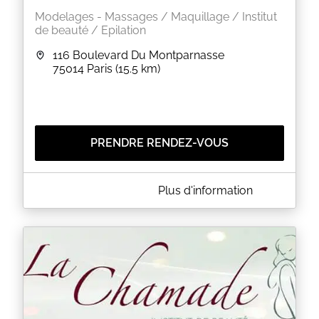
Modelages - Massages / Maquillage / Institut
de beauté / Epilation
116 Boulevard Du Montparnasse
75014
Paris
(15.5 km)
PRENDRE RENDEZ-VOUS
A PROPOS DE [COMPTEMODÈLE]:BEAUTÉ ET BIEN-
Plus d'information
ÊTRE
Avec la réservation en ligne, vous permettez à vos
clients de réserver chez vous dès quils y pensent.
Quils soient au travail, dans le bus ou chez eux, ils
savent quils peuvent réserver en quelques clics ou
depuis leur smartphone, même quand vous êtes
fermé.
La réservation en ligne est un formidable moyen de
doper vos réservations et de fidéliser vos clients.