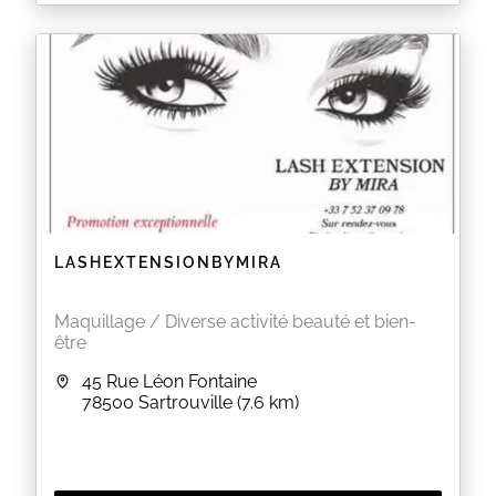
Micropigmentation sourcil lèvre et eye-liner deux
méthode disponible microblading méthode Manuel
et micro pigmentation méthode électrique. Poils à
poils et ombrage
EN SAVOIR PLUS
LASHEXTENSIONBYMIRA
Maquillage / Diverse activité beauté et bien-
être
45 Rue Léon Fontaine
78500
Sartrouville
(7.6 km)