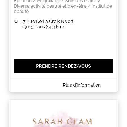
Epilation / Maquillage / Soin des mains /
Diverse activité beauté et bien-être / Institut de
beauté
17 Rue De La Croix Nivert
75015
Paris
(14.3 km)
PRENDRE RENDEZ-VOUS
A PROPOS DE NADIADERMO
Plus d'information
Dans une ambiance épurée et apaisante, Nadia et
son équipe vous accueillent à quelques pas de
Cambronne pour faire de vous une véritable
princesse, apprêtée tout au long de la journée.En
plein cur du quartier de Grenelle à Paris, linstitut de
beauté Nadiadermo vous reçoit dans un cadre
empreint de pureté et vous conseille avec
dynamisme pour vous aider à être sublime au