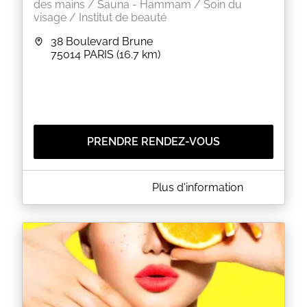
des mains / Sauna - Hammam / Soin du
visage / Institut de beauté
38 Boulevard Brune
75014
PARIS
(16.7 km)
PRENDRE RENDEZ-VOUS
A PROPOS DE BEAUTY SPOT GRAIN DE BEAUTE
Plus d'information
Beauty Spot Grain De Beauté vous accueille au 38
boulevard Brune à PARIS (75014) pour vous faire
découvrir un éventail de soins d'esthétique et de
bien-être.
EN SAVOIR PLUS