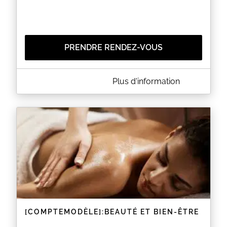
PRENDRE RENDEZ-VOUS
A PROPOS DE FRANCANNE
Plus d'information
Je vous informe que nous allons déménager dans
de nouveaux locaux dans les prochaines semaines.
Nous avons trouvé un emplacement idéal qui nous
permettra de mieux répondre à vos besoins et de
vous offrir un meilleur service.
En attendant ce changement, je me déplace à
votre domicile
afin de vous chouchouter.
EN SAVOIR PLUS
[COMPTEMODÈLE]:BEAUTÉ ET BIEN-ÊTRE