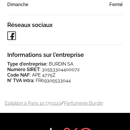
Dimanche
Fermé
Réseaux sociaux
Informations sur l'entreprise
Type d'entreprise:
BURDIN SA
Numéro SIRET:
30553304400072
Code NAF:
APE 4775Z
N° TVA intra:
FR69305533044
Epilation à Paris 10 (75010)
/
Parfumerie Burdin