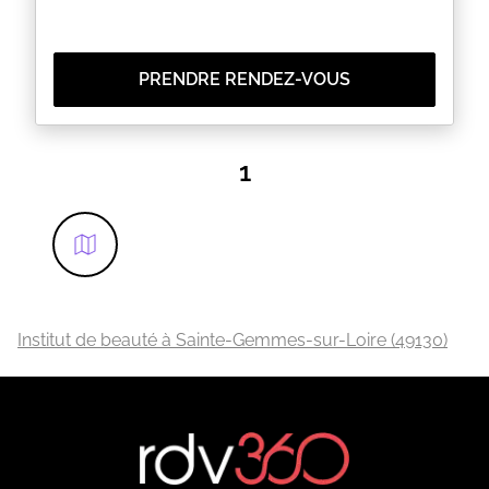
PRENDRE RENDEZ-VOUS
1
Institut de beauté à Sainte-Gemmes-sur-Loire (49130)