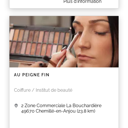
A PROPOS DE UN AUTRE THEME PEAU
Plus d'information
Retrouvez toutes les informations sur
www.blandine-bourgeau.fr
EN SAVOIR PLUS
AU PEIGNE FIN
Coiffure / Institut de beauté
2 Zone Commerciale La Bouchardière
49670
Chemillé-en-Anjou
(23.8 km)