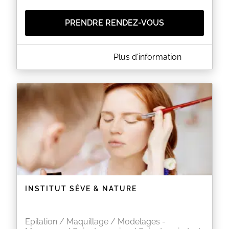
PRENDRE RENDEZ-VOUS
A PROPOS DE AU PEIGNE FIN
Plus d'information
COIFFURE
Mardi au vendredi de 8h 12h et 14h 19h
Samedi 8h 13h
ESTHETIQUE
le jeudi de 9h 12h et 14h19h
le samedi une semaine sur deux de 9h 12h
EN SAVOIR PLUS
INSTITUT SÉVE & NATURE
Epilation / Maquillage / Modelages -