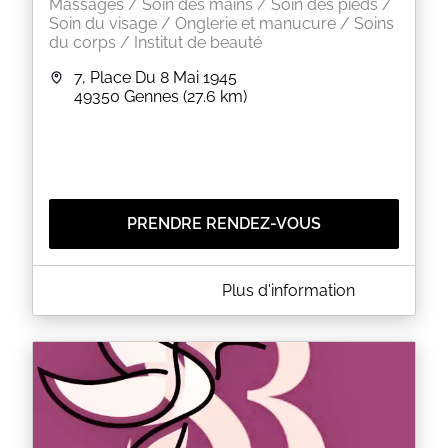
Massages / Soin des mains / Soin des pieds /
Soin du visage / Onglerie et manucure / Soins
du corps / Institut de beauté
7, Place Du 8 Mai 1945
49350
Gennes
(27.6 km)
PRENDRE RENDEZ-VOUS
A PROPOS DE INSTITUT SÉVE & NATURE
Plus d'information
DES CRENEAUX SONT ENCORE DISPONIBLES
POUR LE SAMEDI 21 UNIQUEMENT SUR APPEL !!!!!
Pour une première prise de rdv en ligne ,merci de
bien noter *l'adresse:
*7 place du 8 mai 1945 ,49350 Gennes !
L'institut se situe sur la place où il y a le marché le
mardi matin juste aprés le Vivéco !!!