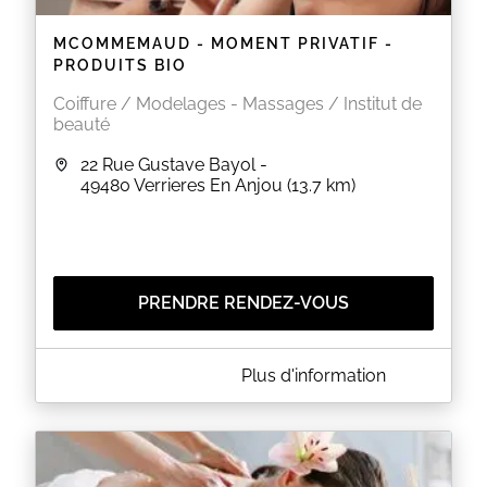
MCOMMEMAUD - MOMENT PRIVATIF -
PRODUITS BIO
Coiffure / Modelages - Massages / Institut de
beauté
22 Rue Gustave Bayol -
49480
Verrieres En Anjou
(13.7 km)
PRENDRE RENDEZ-VOUS
A PROPOS DE MCOMMEMAUD - MOMENT PRIVATIF -
Plus d'information
PRODUITS BIO
nouveau site de réservation:
https://www.mcommemaudheadspa49.com
EN SAVOIR PLUS