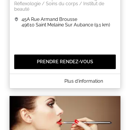
Réflexologie / Soins du corps / Institut de
beauté
45A Rue Armand Brousse
49610
Saint Melaine Sur Aubance
(9.1 km)
PRENDRE RENDEZ-VOUS
A PROPOS DE L'INSTITUT DE MAÏTÉ
Plus d'information
Soin et cosmétique biologique
Réflexologie plantaire
EN SAVOIR PLUS