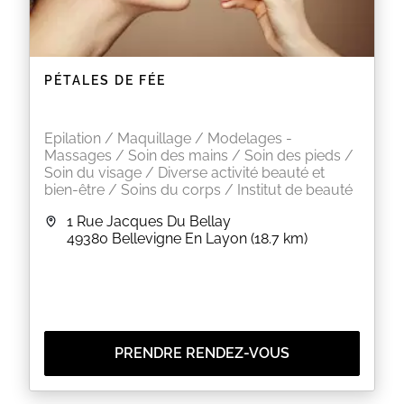
PÉTALES DE FÉE
Epilation / Maquillage / Modelages -
Massages / Soin des mains / Soin des pieds /
Soin du visage / Diverse activité beauté et
bien-être / Soins du corps / Institut de beauté
1 Rue Jacques Du Bellay
49380
Bellevigne En Layon
(18.7 km)
PRENDRE RENDEZ-VOUS