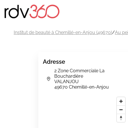
Institut de beauté à Chemillé-en-Anjou (49670)
/
Au pei
Adresse
2 Zone Commerciale La
Bouchardière
VALANJOU
49670 Chemillé-en-Anjou