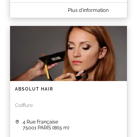
A PROPOS DE CARPY
Plus d'information
Carpy est un salon de coiffure situé au 7 rue St
Martin à PARIS (75004). Le salon vous propose des
coupes pour homme et femme ainsi que des
colorations, des balayages et des soins capillaires.
EN SAVOIR PLUS
ABSOLUT HAIR
Coiffure
4 Rue Française
75001
PARIS
(865 m)