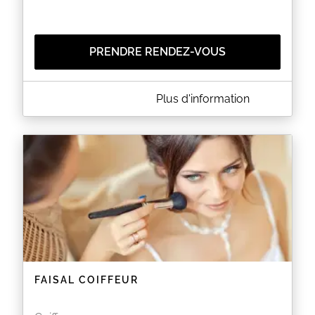
PRENDRE RENDEZ-VOUS
A PROPOS DE ABSOLUT HAIR
Plus d'information
Absolut'Hair est un salon de coiffure situé au 4 rue
Française à PARIS (75001). Le salon vous propose
des coupes pour homme et femme ainsi que des
colorations, des balayages et des soins capillaires.
EN SAVOIR PLUS
FAISAL COIFFEUR