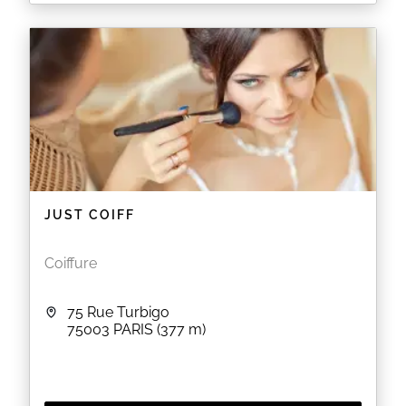
Jean Claude Biguine est un salon de coiffure situé
au 31 rue Bretagne à PARIS (75003). Le salon vous
propose des coupes pour homme et femme ainsi
que des colorations, des balayages et des soins
capillaires.
EN SAVOIR PLUS
JUST COIFF
Coiffure
75 Rue Turbigo
75003
PARIS
(377 m)