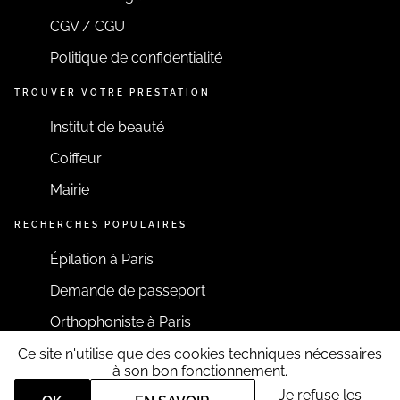
CGV / CGU
Politique de confidentialité
TROUVER VOTRE PRESTATION
Institut de beauté
Coiffeur
Mairie
RECHERCHES POPULAIRES
Épilation à Paris
Demande de passeport
Orthophoniste à Paris
Ce site n'utilise que des cookies techniques nécessaires
RESTONS CONNECTÉS
à son bon fonctionnement.
Je refuse les