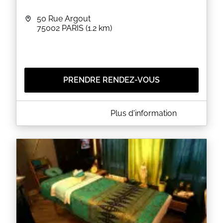
50 Rue Argout
75002
PARIS
(1.2 km)
PRENDRE RENDEZ-VOUS
A PROPOS DE CUT SHOP
Plus d'information
Cut Shop est un salon de coiffure situé au 50 rue
Argout à PARIS (75002). Le salon vous propose des
coupes pour homme et femme ainsi que des
colorations, des balayages et des soins capillaires.
EN SAVOIR PLUS