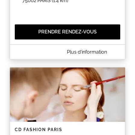
75002
PARIS
(1.4 km)
PRENDRE RENDEZ-VOUS
A PROPOS DE DAVID MALLETT
Plus d'information
David Mallett est un salon de coiffure situé au 14 rue
N D des Victoires à PARIS (75002). Le salon vous
propose des coupes pour homme et femme ainsi
que des colorations, des balayages et des soins
capillaires.
EN SAVOIR PLUS
CD FASHION PARIS