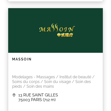
MASSOIN
Modelages - Massages / Institut de beauté /
Soins du corps / Soin du visage / Soin des
pieds / Soin des mains
13 RUE SAINT GILLES
75003
PARIS
(712 m)