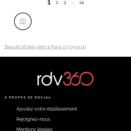
1
salon vous propose des coupes pour homme et
2
3
...
14
femme ainsi que des colorations, des balayages et
des soins capillaires.
EN SAVOIR PLUS
Beauté et bien-être à Paris 03 (75003)
A PROPOS DE RDV360
Ajoutez votre établissement
Rejoignez-nous
Mentions légales