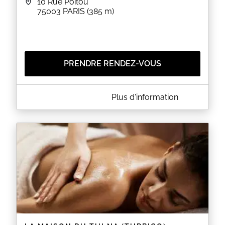
10 Rue Poitou
75003
PARIS
(385 m)
PRENDRE RENDEZ-VOUS
A PROPOS DE L' APPART
Plus d'information
L' Appart est un salon de coiffure situé au 10 rue
Poitou à PARIS (75003). Le salon vous propose des
coupes pour homme et femme ainsi que des
colorations, des balayages et des soins capillaires.
EN SAVOIR PLUS