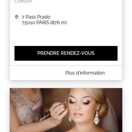
Coiffure
7 Pass Prado
75010
PARIS
(876 m)
PRENDRE RENDEZ-VOUS
A PROPOS DE FAISAL COIFFEUR
Plus d'information
Faisal Coiffeur est un salon de coiffure situé au 7
pass Prado à PARIS (75010). Le salon vous propose
des coupes pour homme et femme ainsi que des
colorations, des balayages et des soins capillaires.
EN SAVOIR PLUS