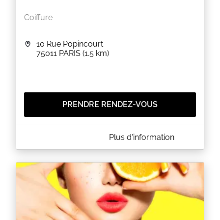
Coiffure
10 Rue Popincourt
75011
PARIS
(1.5 km)
PRENDRE RENDEZ-VOUS
A PROPOS DE CD FASHION PARIS
Plus d'information
CD Fashion Paris est un salon de coiffure situé au 10
rue Popincourt à PARIS (75011). Le salon vous
propose des coupes pour homme et femme ainsi
que des colorations, des balayages et des soins
capillaires.
EN SAVOIR PLUS