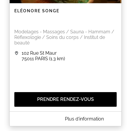
ELÉONORE SONGE
Modelages - Massages / Sauna - Hammam /
Réflexologie / Soins du corps / Institut de
beauté
102 Rue St Maur
75011
PARIS
(1.3 km)
PRENDRE RENDEZ-VOUS
A PROPOS DE ELÉONORE SONGE
Plus d'information
Bienvenue sur le site de réservation en ligne, pour
toute question, n'hésitez pas à me contacter par