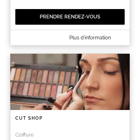
PRENDRE RENDEZ-VOUS
A PROPOS DE VISION HAIR
Plus d'information
Vision Hair est un salon de coiffure situé au 51 rue St
Honoré à PARIS (75001). Le salon vous propose des
coupes pour homme et femme ainsi que des
colorations, des balayages et des soins capillaires.
EN SAVOIR PLUS
CUT SHOP
Coiffure