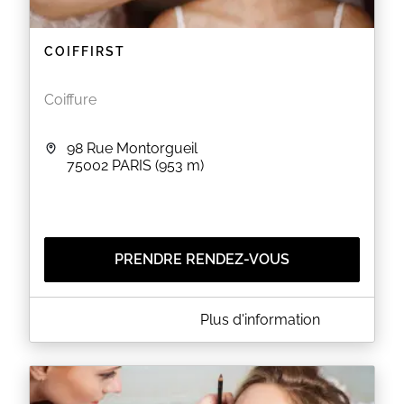
COIFFIRST
Coiffure
98 Rue Montorgueil
75002
PARIS
(953 m)
PRENDRE RENDEZ-VOUS
A PROPOS DE COIFFIRST
Plus d'information
Coiffirst est un salon de coiffure situé au 98 rue
Montorgueil à PARIS (75002). Le salon vous propose
des coupes pour homme et femme ainsi que des
colorations, des balayages et des soins capillaires.