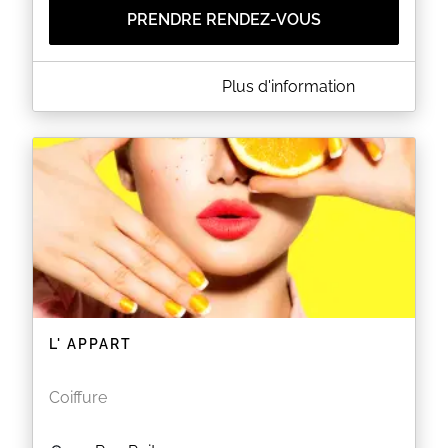
PRENDRE RENDEZ-VOUS
A PROPOS DE JUST COIFF
Plus d'information
Just Coiff est un salon de coiffure situé au 75 rue
Turbigo à PARIS (75003). Le salon vous propose des
coupes pour homme et femme ainsi que des
colorations, des balayages et des soins capillaires.
EN SAVOIR PLUS
L' APPART
Coiffure