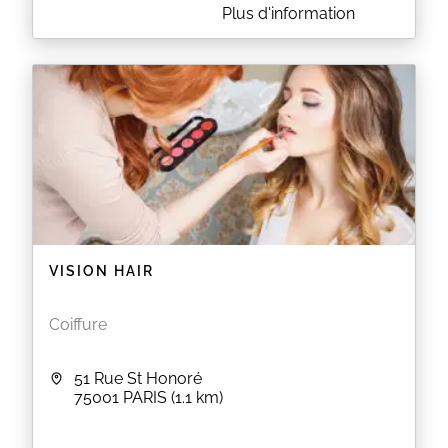
A PROPOS DE FLASH COIFFURE
Plus d'information
Flash Coiffure est un salon de coiffure situé au 12 rue
Lucien Sampaix à PARIS (75010). Le salon vous
propose des coupes pour homme et femme ainsi
que des colorations, des balayages et des soins
capillaires.
EN SAVOIR PLUS
VISION HAIR
Coiffure
51 Rue St Honoré
75001
PARIS
(1.1 km)