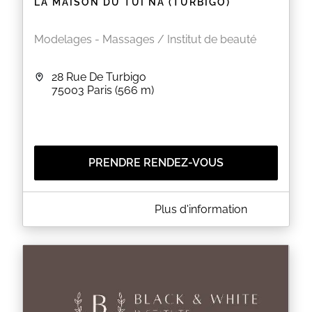
LA MAISON DU TUI NA (TURBIGO)
Modelages - Massages / Institut de beauté
28 Rue De Turbigo
75003
Paris
(566 m)
PRENDRE RENDEZ-VOUS
A PROPOS DE LA MAISON DU TUI NA (TURBIGO)
Plus d'information
Issu de la Médecine Traditionnelle Chinoise, le Tui
Na agit en profondeur. Il procure un bien-être
instantané, qui se prolonge sur le long terme. De
nombreuses études cliniques ont constaté la
pertinence de ses manoeuvres pour réduire les
raideurs articulaires et les maux chroniques,
stimuler les défenses immunitaires ainsi que la
circulation sanguine.