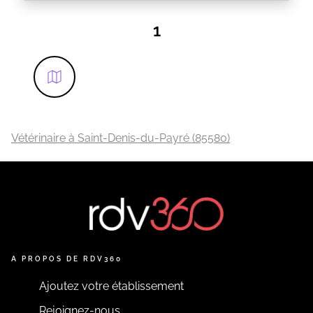
D'Aubigny Acti Sud Jaulniere à LA ROCHE SUR YON
(85). Merci de prendre rendez-vous.
1
EN SAVOIR PLUS
Vétérinaire à Saint-Denis-du-Payré (85580)
A PROPOS DE RDV360
Ajoutez votre établissement
Rejoignez-nous