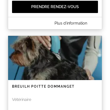
PRENDRE RENDEZ-VOUS
A PROPOS DE ANIMEA
Plus d'information
La clinique vétérinaire vous accueille au La
Bargouillerie à MAREUIL SUR LAY DISSAIS (85).
Merci de prendre rendez-vous.
EN SAVOIR PLUS
BREUILH POITTE DOMMANGET
Vétérinaire