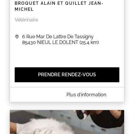
BROQUET ALAIN ET QUILLET JEAN-
MICHEL
Vétérinaire
6 Rue Mar De Lattre De Tassigny
85430
NIEUL LE DOLENT
(25.4 km)
PRENDRE RENDEZ-VOUS
A PROPOS DE BROQUET ALAIN ET QUILLET JEAN-
Plus d'information
MICHEL
La clinique vétérinaire vous accueille au 6 Rue Mar
De Lattre De Tassigny à NIEUL LE DOLENT (85).
Merci de prendre rendez-vous.
EN SAVOIR PLUS