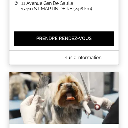
11 Avenue Gen De Gaulle
17410
ST MARTIN DE RE
(24.6 km)
PRENDRE RENDEZ-VOUS
A PROPOS DE BREUILH POITTE DOMMANGET
Plus d'information
La clinique vétérinaire vous accueille au 11 Avenue
Gen De Gaulle à ST MARTIN DE RE (17). Merci de
prendre rendez-vous.
EN SAVOIR PLUS