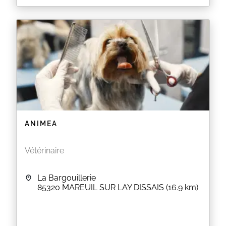
La clinique vétérinaire vous accueille au 19
Boulevard Aumonerie à LUCON (85). Merci de
prendre rendez-vous.
EN SAVOIR PLUS
ANIMEA
Vétérinaire
La Bargouillerie
85320
MAREUIL SUR LAY DISSAIS
(16.9 km)