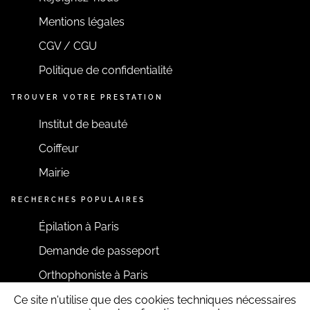
Mentions légales
CGV / CGU
Politique de confidentialité
TROUVER VOTRE PRESTATION
Institut de beauté
Coiffeur
Mairie
RECHERCHES POPULAIRES
Épilation à Paris
Demande de passeport
Orthophoniste à Paris
Ce site n'utilise que des cookies techniques nécessaires
RESTONS CONNECTÉS