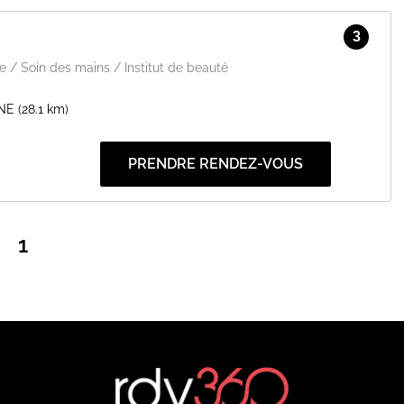
3
e / Soin des mains / Institut de beauté
NE
(28.1 km)
PRENDRE RENDEZ-VOUS
1