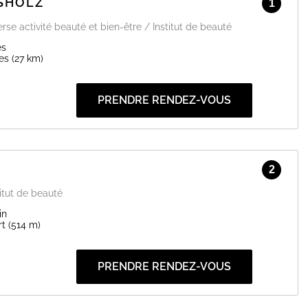
ISHOLZ
1
rse activité beauté et bien-être / Institut de beauté
es
es
(27 km)
PRENDRE RENDEZ-VOUS
2
itut de beauté
in
rt
(514 m)
PRENDRE RENDEZ-VOUS