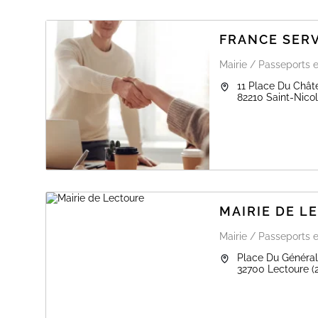
FRANCE SER
Mairie / Passeports e
11 Place Du Chât
82210
Saint-Nico
MAIRIE DE L
Mairie / Passeports e
Place Du Général
32700
Lectoure
(