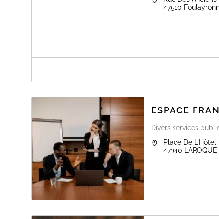
05.53.77.18.77, afin de récupérer un formulaire CERFA et
47510
Foulayron
Pour toute demande concernant les enfants mineurs, leu
légaux.
A PROPOS DE MAIRIE DE FOULAYRON
La Mairie de Foulayronnes vous accueille sur rendez-vo
et vos passeports.
Pour optimiser le gain de temps, rendez-vous sur le sit
ESPACE FRA
en ligne.
N’oubliez pas le jour du rendez-vous, de vous munir d
La mairie dispose désormais d'un photomaton agrée pour 
Divers services publi
Pour toute demande concernant les enfants mineurs, leur
Place De L'Hôtel 
légaux.
47340
LAROQUE
Le retrait de titre se fait sans rendez-vous.