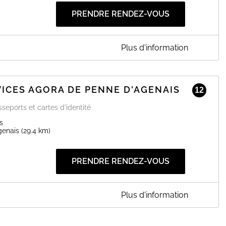
PRENDRE RENDEZ-VOUS
Plus d'information
OMBE-DE-VILLENEUVE
uvoir faire vos photos sur place.
ouverture.
ICES AGORA DE PENNE D'AGENAIS
12
EN SAVOIR PLUS
seports et cartes d'identité
s
genais
(29.4 km)
PRENDRE RENDEZ-VOUS
Plus d'information
RA DE PENNE D'AGENAIS
GARONNE