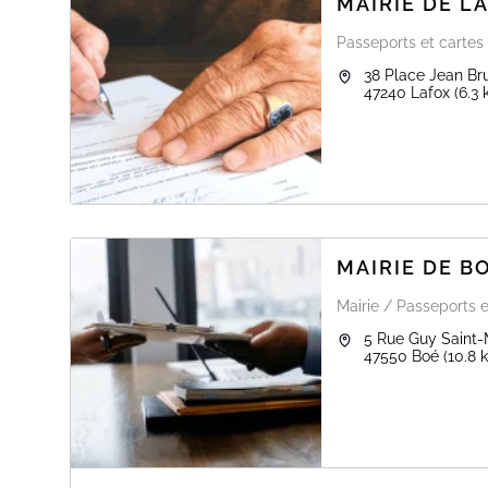
MAIRIE DE L
Passeports et cartes 
38 Place Jean Br
47240
Lafox
(6.3
MAIRIE DE B
Mairie / Passeports e
5 Rue Guy Saint-
47550
Boé
(10.8 