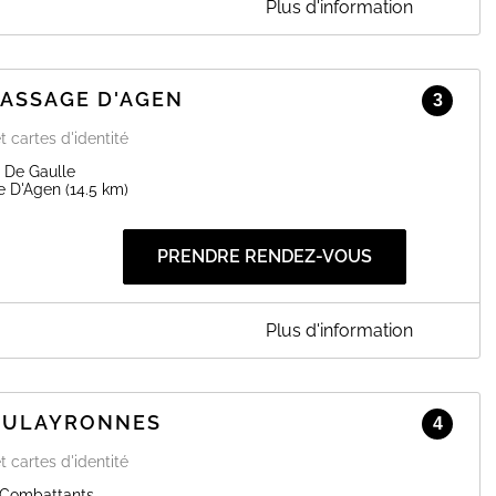
Plus d'information
 de la Ville de Boé.
 PASSAGE D'AGEN
EN SAVOIR PLUS
3
t cartes d'identité
 De Gaulle
e D'Agen
(14.5 km)
PRENDRE RENDEZ-VOUS
Plus d'information
'AGEN
-vous pour vos demandes de cartes nationales d'identité et de
 en ligne, il est obligatoire de remplir une pré-demande sur le
FOULAYRONNES
4
 numéro de votre pré-demande et des pièces justificatives
t cartes d'identité
ne, nous vous invitons à contacter le service Population au
 Combattants