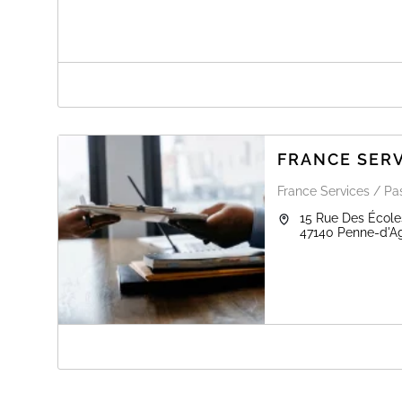
A PROPOS DE MAIRIE DE SAINTE-COL
CARTE D'IDENTITE ET PASSEPORT
La Mairie met à votre disposition un photomaton pour po
Les retraits se font sans rendez-vous sur les horaires d'
FRANCE SERV
France Services / Pas
15 Rue Des École
47140
Penne-d'A
A PROPOS DE FRANCE SERVICES AGO
FRANCE SERVICES - PENNE D'AGENAIS EN LOT ET 