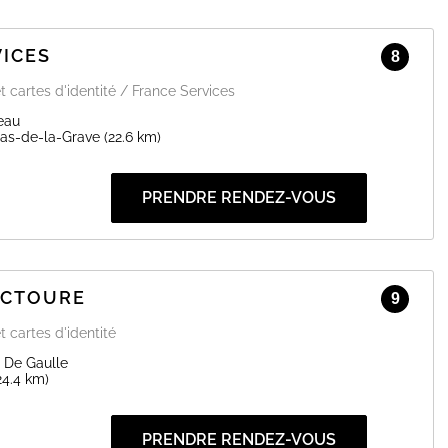
VICES
8
t cartes d'identité / France Services
eau
las-de-la-Grave
(22.6 km)
PRENDRE RENDEZ-VOUS
ECTOURE
9
t cartes d'identité
 De Gaulle
24.4 km)
PRENDRE RENDEZ-VOUS