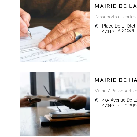
MAIRIE DE 
Passeports et cartes 
Place De L'Hôtel 
47340
LAROQUE
MAIRIE DE H
Mairie / Passeports e
455 Avenue De L
47340
Hautefage-