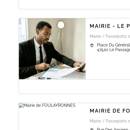
A PROPOS DE MAIRIE DE BOÉ
Bienvenue sur la page officielle de prise de rendez-vous
MAIRIE - LE
Mairie / Passeports e
Place Du Général
47520
Le Passag
A PROPOS DE MAIRIE - LE PASSAGE D
La Mairie du Passage d'Agen vous accueille sur rendez
passeports.
Depuis le 1er janvier 2024, pour réserver un rendez-vous
MAIRIE DE 
site de l'ANTS : https://passeport.ants.gouv.fr/.
N’oubliez pas le jour du rendez-vous, de vous munir du
nécessaires à la constitution de votre dossier.
Mairie / Passeports e
Si vous ne pouvez pas réaliser cette pré-demande en lig
Rue Des Anciens