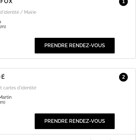
AFOX
1
d'identité / Mairie
u
 km)
PRENDRE RENDEZ-VOUS
OÉ
2
t cartes d'identité
Martin
km)
PRENDRE RENDEZ-VOUS