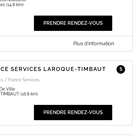
 obtenir un rendez-vous.
nes
(14.8 km)
r présence est obligatoire ainsi que celle des représentants
PRENDRE RENDEZ-VOUS
EN SAVOIR PLUS
Plus d'information
NES
us pour le renouvellement de vos cartes nationales d'identité
e de l'ANTS (https://ants.gouv.fr/) et faites votre pré-demande
NCE SERVICES LAROQUE-TIMBAUT
5
u numéro de pré-demande délivré à la fin de votre démarche.
les titres d'identité.
cs / France Services
 présence est obligatoire ainsi que celle des représentants
De Ville
-TIMBAUT
(16.8 km)
PRENDRE RENDEZ-VOUS
EN SAVOIR PLUS