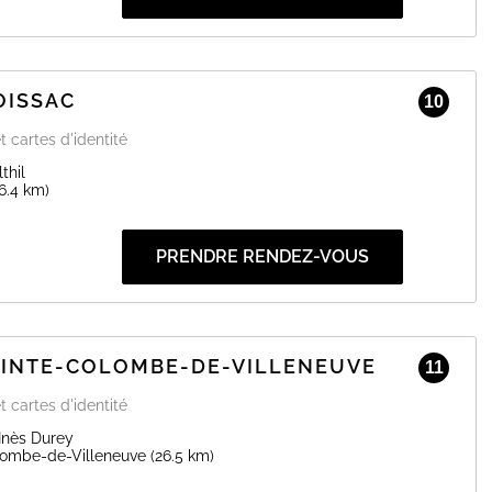
OISSAC
10
t cartes d'identité
thil
6.4 km)
PRENDRE RENDEZ-VOUS
SAINTE-COLOMBE-DE-VILLENEUVE
11
t cartes d'identité
Inès Durey
lombe-de-Villeneuve
(26.5 km)