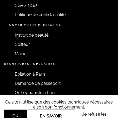
CGV / CGU
Politique de confidentialité
TROUVER VOTRE PRESTATION
Institut de beauté
Coiffeur
Mairie
RECHERCHES POPULAIRES
Épilation à Paris
Demande de passeport
Orthophoniste à Paris
Ce site n'utilise que des cookies techniques nécessaires
RESTONS CONNECTÉS
à son bon fonctionnement.
Je refuse les
OK
EN SAVOIR