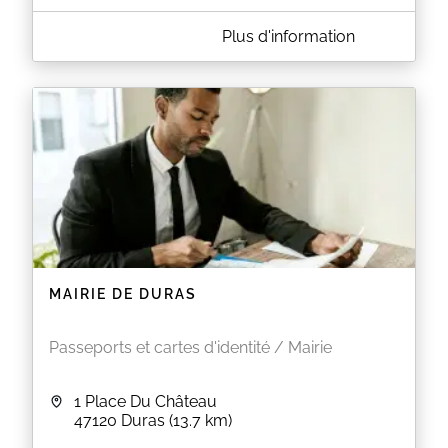
A PROPOS DE MAIRIE DE SEYCHES
Plus d'information
ATTENTION :
La pré-demande est GRATUITE, elle se fait sur le site
de l'ANTS :
https://ants.gouv.fr
Plusieurs sites proposent une aide payante pour
faire votre pré-demande. En cas de doute n'hésitez
pas à contacter une mairie ou les maisons France
Services.
Informations pratiques
Récupération de votre titre après réception du
sms par l'Ants du lundi au vendredi de 09h à
12h00 sans rdv.
MAIRIE DE DURAS
Les documents à fournir varient en fonction
du type de demande. Lors de votre pré-
demande l’Ants vous informe des documents
Passeports et cartes d'identité / Mairie
nécessaires. Vous pouvez également
consulter le site Service Public
Attention
, les dossiers incomplets ne pourront pas
1 Place Du Château
être instruits par nos services et devront faire l’objet
47120
Duras
(13.7 km)
d’un autre rendez-vous.