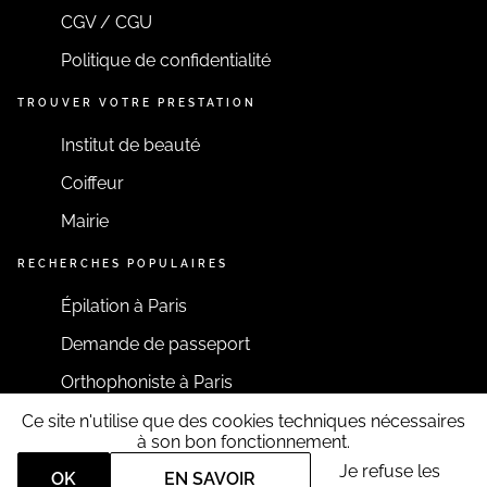
CGV / CGU
Politique de confidentialité
TROUVER VOTRE PRESTATION
Institut de beauté
Coiffeur
Mairie
RECHERCHES POPULAIRES
Épilation à Paris
Demande de passeport
Orthophoniste à Paris
Ce site n'utilise que des cookies techniques nécessaires
RESTONS CONNECTÉS
à son bon fonctionnement.
Je refuse les
OK
EN SAVOIR