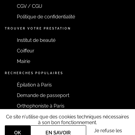
CGV / CGU
Politique de confidentialité
TROUVER VOTRE PRESTATION
Institut de beauté
Coiffeur
Mairie
RECHERCHES POPULAIRES
Épilation à Paris
Demande de passeport
Orthophoniste à Paris
Ce site n'utilise que des cookies techniques nécessaires
RESTONS CONNECTÉS
à son bon fonctionnement.
Je refuse les
OK
EN SAVOIR