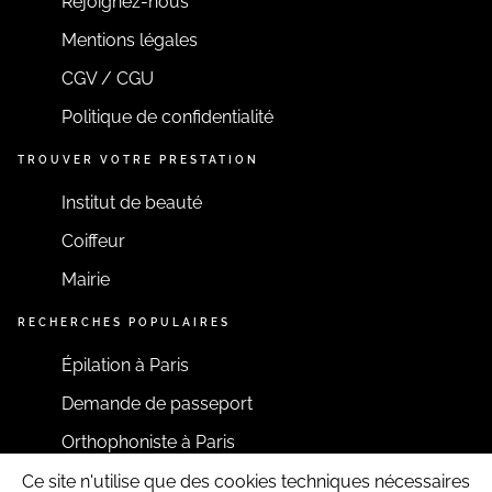
Rejoignez-nous
Mentions légales
CGV / CGU
Politique de confidentialité
TROUVER VOTRE PRESTATION
Institut de beauté
Coiffeur
Mairie
RECHERCHES POPULAIRES
Épilation à Paris
Demande de passeport
Orthophoniste à Paris
Ce site n'utilise que des cookies techniques nécessaires
RESTONS CONNECTÉS