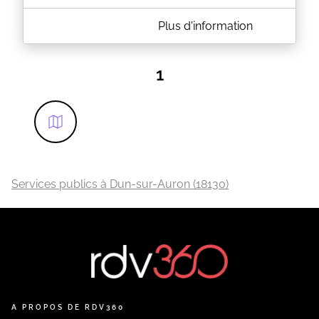
A PROPOS DE MAIRIE DE SAINT-AMAND-MONTROND
Plus d'information
Structure France services
Les RDV en ligne sont seulement pour les
1
communes extérieures, vous serez reçus au sein de
la structure France Services 6, rue Philibert
Audebrand
Les Saint-Amandois et les Habitants de la
Communauté de Communes Cœur de France
(communes ci-dessous) sont reçus au sein du
Service à la Population, Élections et Affaires
Funéraires situé au 2, rue Philibert Audebrand SANS
RDV
:
Services publics à Dun-sur-Auron (18130)
(Arpheuilles, Bessais-Le-Fromental, Bouzais, Bruère-
Allichamps, La Celle, Charenton du Cher,
Colombiers, Coust, Drevant, Farges-Allichamps, La
Groutte, Marçais, Meillant, Nozières, Orcenais, Orval,
Saint-Pierre-Les-Etieux, Vernais) + Ainay-le-Vieil,
Arcomps, La Celette, La Perche et Saint-Georges-
de-Poisieux
La remise de CNI et PASSEPORT se fait SANS RDV
pour tous !
A PROPOS DE RDV360