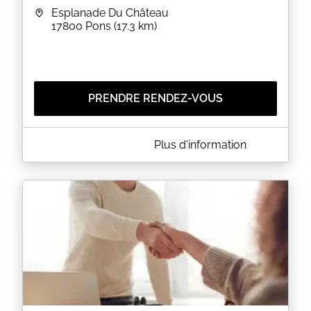
Esplanade Du Château
17800
Pons
(17.3 km)
PRENDRE RENDEZ-VOUS
A PROPOS DE MAIRIE DE PONS
Plus d'information
Depuis le 1er janvier 2014, la validité de la carte
d'identité est passée de 10 à 15 ans pour les
personnes majeures uniquement.
ATTENTION :
En raison du nombre important de demandes de
titres d'identité au niveau national, le changement
d'adresse n'est pour le moment pas une raison
suffisante.
Toutes demandes pour changement d'adresse
seront refusées.
Merci d'indiquer votre numéro de téléphone et
adresse e-mail pour confirmer le créneau de RDV
choisi.