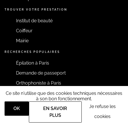
TROUVER VOTRE PRESTATION
Institut de beauté
Coiffeur
Mairie
RECHERCHES POPULAIRES
Épilation à Paris
Demande de passeport
Orthophoniste à Paris
Ce site n'utilise que des cookies techniques nécessaires
RESTONS CONNECTÉS
à son bon fonctionnement.
Je refuse les
OK
EN SAVOIR
PLUS
cookies
Tous droits réservés RDV360