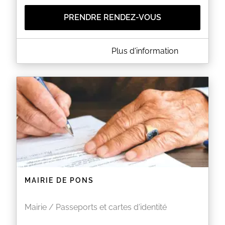
PRENDRE RENDEZ-VOUS
A PROPOS DE MAIRIE DE SAINT HILAIRE DE
Plus d'information
VILLEFRANCHE
Lorsque vous lisez la mention "votre rendez-vous
est bien confirmé", vous recevez un e-mail dans les
10 minutes. Nous vous remercions de patienter pour
la réception de cet e-mail et ne pas renouveler
inutilement votre demande de rendez-vous.
EN SAVOIR PLUS
MAIRIE DE PONS
Mairie / Passeports et cartes d'identité