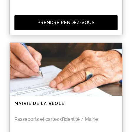
Les photos d’identité doivent être en couleur,
ne doivent pas comporter de traces de stylo
ou de rayures, ni être déchirées ou abimées.
Elle doivent dater de moins de 6 mois sous
peine d’être refusées par le service C.N.I /
PRENDRE RENDEZ-VOUS
Passeport de la Préfecture.
La présence du demandeur est obligatoire
(prise des empreintes) au dépôt du dossier et
à la récupération du titre.
La présence des mineurs est obligatoire et ils
doivent être accompagnés de leur
représentant légal :
Lors du dépôt du dossier pour les
mineurs de moins de 18 ans.
Lors du retrait de la Carte Nationale
d’Identité et du Passeport pour les
mineurs de 12 à 18 ans.
EN SAVOIR PLUS
MAIRIE DE LA REOLE
Passeports et cartes d'identité / Mairie