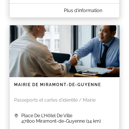
A PROPOS DE MAIRIE DE SEYCHES
Plus d'information
ATTENTION :
La pré-demande est GRATUITE, elle se fait sur le site
de l'ANTS :
https://ants.gouv.fr
Plusieurs sites proposent une aide payante pour
faire votre pré-demande. En cas de doute n'hésitez
pas à contacter une mairie ou les maisons France
Services.
Informations pratiques
Récupération de votre titre après réception du
sms par l'Ants du lundi au vendredi de 09h à
12h00 sans rdv.
MAIRIE DE MIRAMONT-DE-GUYENNE
Les documents à fournir varient en fonction
du type de demande. Lors de votre pré-
demande l’Ants vous informe des documents
Passeports et cartes d'identité / Mairie
nécessaires. Vous pouvez également
consulter le site Service Public
Attention
, les dossiers incomplets ne pourront pas
Place De L'Hôtel De Ville
être instruits par nos services et devront faire l’objet
47800
Miramont-de-Guyenne
(14 km)
d’un autre rendez-vous.