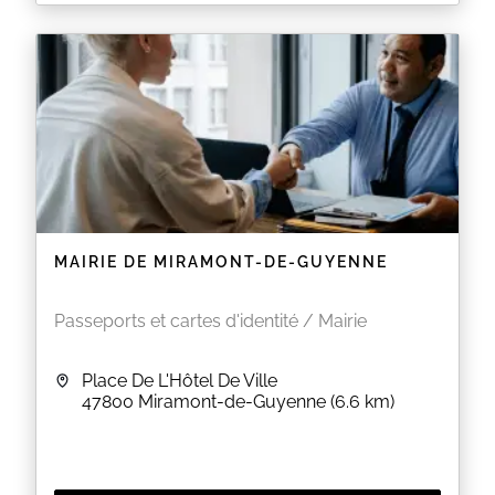
ATTENTION :
La pré-demande est GRATUITE, elle se fait sur le site
de l'ANTS :
https://ants.gouv.fr
Plusieurs sites proposent une aide payante pour
faire votre pré-demande. En cas de doute n'hésitez
pas à contacter une mairie ou les maisons France
Services.
Informations pratiques
Récupération de votre titre après réception du
sms par l'Ants du lundi au vendredi de 09h à
12h00 sans rdv.
MAIRIE DE MIRAMONT-DE-GUYENNE
Les documents à fournir varient en fonction
du type de demande. Lors de votre pré-
demande l’Ants vous informe des documents
Passeports et cartes d'identité / Mairie
nécessaires. Vous pouvez également
consulter le site Service Public
Attention
, les dossiers incomplets ne pourront pas
Place De L'Hôtel De Ville
être instruits par nos services et devront faire l’objet
47800
Miramont-de-Guyenne
(6.6 km)
d’un autre rendez-vous.
Les photos d’identité doivent être en couleur,
ne doivent pas comporter de traces de stylo
ou de rayures, ni être déchirées ou abimées.
Elle doivent dater de moins de 6 mois sous