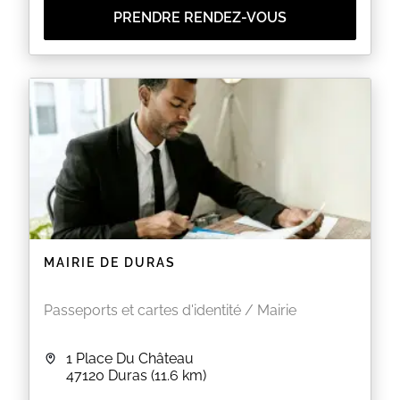
peine d’être refusées par le service C.N.I /
PRENDRE RENDEZ-VOUS
Passeport de la Préfecture.
La présence du demandeur est obligatoire
(prise des empreintes) au dépôt du dossier et
à la récupération du titre.
La présence des mineurs est obligatoire et ils
doivent être accompagnés de leur
représentant légal :
Lors du dépôt du dossier pour les
mineurs de moins de 18 ans.
Lors du retrait de la Carte Nationale
d’Identité et du Passeport pour les
mineurs de 12 à 18 ans.
EN SAVOIR PLUS
MAIRIE DE DURAS
Passeports et cartes d'identité / Mairie
1 Place Du Château
47120
Duras
(11.6 km)