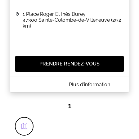
1 Place Roger Et Inès Durey
47300
Sainte-Colombe-de-Villeneuve
(29.2
km)
PRENDRE RENDEZ-VOUS
A PROPOS DE MAIRIE DE SAINTE-COLOMBE-DE-
Plus d'information
VILLENEUVE
CARTE D'IDENTITE ET PASSEPORT
La Mairie met à votre disposition un photomaton
1
pour pouvoir faire vos photos sur place.
Les retraits se font sans rendez-vous sur les
horaires d'ouverture.
EN SAVOIR PLUS