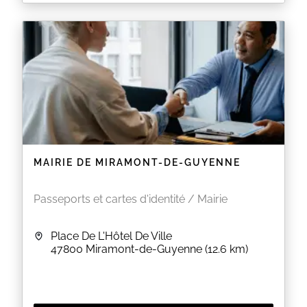
ATTENTION :
La pré-demande est GRATUITE, elle se fait sur le site
de l'ANTS :
https://ants.gouv.fr
Plusieurs sites proposent une aide payante pour
faire votre pré-demande. En cas de doute n'hésitez
pas à contacter une mairie ou les maisons France
Services.
Informations pratiques
Récupération de votre titre après réception du
sms par l'Ants du lundi au vendredi de 09h à
12h00 sans rdv.
MAIRIE DE MIRAMONT-DE-GUYENNE
Les documents à fournir varient en fonction
du type de demande. Lors de votre pré-
demande l’Ants vous informe des documents
Passeports et cartes d'identité / Mairie
nécessaires. Vous pouvez également
consulter le site Service Public
Attention
, les dossiers incomplets ne pourront pas
Place De L'Hôtel De Ville
être instruits par nos services et devront faire l’objet
47800
Miramont-de-Guyenne
(12.6 km)
d’un autre rendez-vous.
Les photos d’identité doivent être en couleur,
ne doivent pas comporter de traces de stylo
ou de rayures, ni être déchirées ou abimées.
Elle doivent dater de moins de 6 mois sous