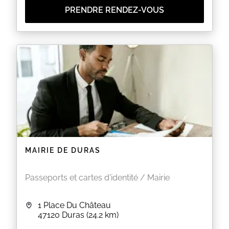
peine d’être refusées par le service C.N.I /
PRENDRE RENDEZ-VOUS
Passeport de la Préfecture.
La présence du demandeur est obligatoire
(prise des empreintes) au dépôt du dossier et
à la récupération du titre.
La présence des mineurs est obligatoire et ils
doivent être accompagnés de leur
représentant légal :
Lors du dépôt du dossier pour les
mineurs de moins de 18 ans.
Lors du retrait de la Carte Nationale
d’Identité et du Passeport pour les
mineurs de 12 à 18 ans.
EN SAVOIR PLUS
MAIRIE DE DURAS
Passeports et cartes d'identité / Mairie
1 Place Du Château
47120
Duras
(24.2 km)