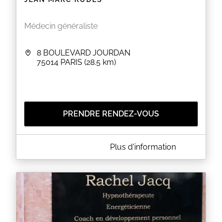
Médecin généraliste
8 BOULEVARD JOURDAN
75014
PARIS
(28.5 km)
PRENDRE RENDEZ-VOUS
A PROPOS DE JEAN MARC RUDES
Plus d'information
Le docteur Jean Marc RUDES est médecin
généraliste à PARIS (75) et prend ses consultations
au 8 Boulevard Jourdan. Le Dr RUDES est
conventionné secteur 1, accepte la carte vitale et se
tient à votre disposition pour prévoir un rendez-
vous.
EN SAVOIR PLUS