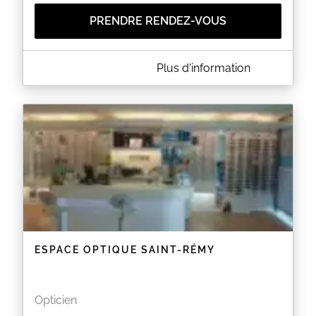
PRENDRE RENDEZ-VOUS
A PROPOS DE DR M.BOUKHLOUF GÉNÉRALISTE
Plus d'information
A PARTIR DU 01/04/2024 CET AGENDA (RDV360)
NE PRENDRA PLUS VOS RENDEZ-VOUS
TELECHARGEZ L'APPLICATION KELDOC SUR VOS
PORTABLES ET CONNECTEZ VOUS POUR VOIR
LES RENDEZ-VOUS DISPONIBLES
EN SAVOIR PLUS
ESPACE OPTIQUE SAINT-RÉMY
Opticien