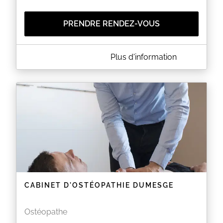
PRENDRE RENDEZ-VOUS
A PROPOS DE PUI ESSAIS CLINIQUES -
Plus d'information
MONITORINGS - HÔPITAL BICÊTRE
Cette page de réservation est réservée aux ARCs
Essais Cliniques.
Elle n'est
pas destinée au grand public ou aux
patients
.
Les créneaux par défaut sont du lundi au jeudi, de
13h30 à 15h30.
En cas de besoin spécifique (monitoring urgent
suite à une première inclusion, créneau étendu à
une journée entière si le volume le nécessite, etc...),
merci de nous contacter au 01-45-21-29-68 ou au
01-45-21-37-56.
EN SAVOIR PLUS
CABINET D'OSTÉOPATHIE DUMESGE
Ostéopathe