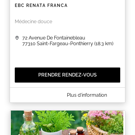
EBC RENATA FRANCA
Médecine douce
72 Avenue De Fontainebleau
77310
Saint-Fargeau-Ponthierry
(18.3 km)
PRENDRE RENDEZ-VOUS
A PROPOS DE EBC RENATA FRANCA
Plus d'information
Cliquez sur le bouton «
Prendre rendez-vous en
ligne
» pour découvrir les prestations et réserver
votre rendez-vous en ligne.
Vous pouvez contacter le cabinet au
07 66 05 41 76