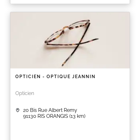
Ces services de prise de RDV en ligne sont réservés
aux patients déjà suivis au sein du cabinet.
L'orthophoniste se réserve le droit d'annuler tout
RDV pris ne respectant pas ce principe.
EN SAVOIR PLUS
OPTICIEN - OPTIQUE JEANNIN
Opticien
20 Bis Rue Albert Remy
91130
RIS ORANGIS
(13 km)