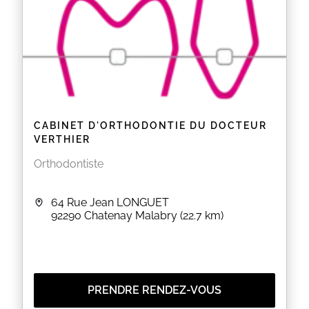
Mon travail agit en profondeur sur les fascias, afin
de relancer la circulation lymphatique et permettre
au corps de se rééquilibrer.
Les résultats : une récupération optimisée, une peau
plus
lisse
et
lumineuse
, et une sensation immédiate
de
légèreté
.
EN SAVOIR PLUS
CABINET D'ORTHODONTIE DU DOCTEUR
VERTHIER
Orthodontiste
64 Rue Jean LONGUET
92290
Chatenay Malabry
(22.7 km)
PRENDRE RENDEZ-VOUS