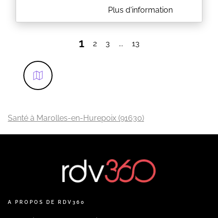
A PROPOS DE JACQUES LE COZ
Plus d'information
Le docteur Jacques LE COZ est médecin
généraliste à PARIS (75) et prend ses consultations
au 94 Rue De L Aml Mouchez. Le Dr LE COZ est
1
2
3
...
13
conventionné secteur 1, accepte la carte vitale et se
tient à votre disposition pour prévoir un rendez-
vous.
EN SAVOIR PLUS
Santé à Marolles-en-Hurepoix (91630)
A PROPOS DE RDV360