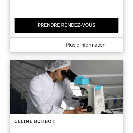
PRENDRE RENDEZ-VOUS
A PROPOS DE AUDREY KINÉSIOLOGIE
Plus d'information
La kinésiologie est une technique
d'accompagnement permettant de libérer les
stress émotionnels passés et présents.
Il s'agit d'une méthode holistique : elle tient compte
des aspects physique, émotionnel, mental et
énergétique de la personne.
EN SAVOIR PLUS
CÉLINE BOHBOT