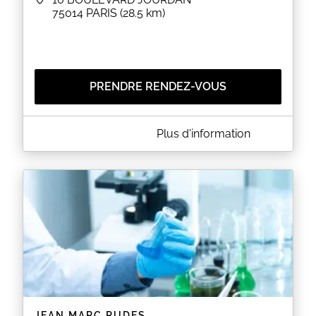
75014
PARIS
(28.5 km)
PRENDRE RENDEZ-VOUS
A PROPOS DE MATHIEU NOEL
Plus d'information
Le docteur Mathieu NOEL est médecin généraliste
à PARIS (75) et prend ses consultations au 10
Boulevard Jourdan. Le Dr NOEL est non
conventionné, ne prend pas la carte vitale et se
tient à votre disposition pour prévoir un rendez-
vous.
EN SAVOIR PLUS
JEAN MARC RUDES