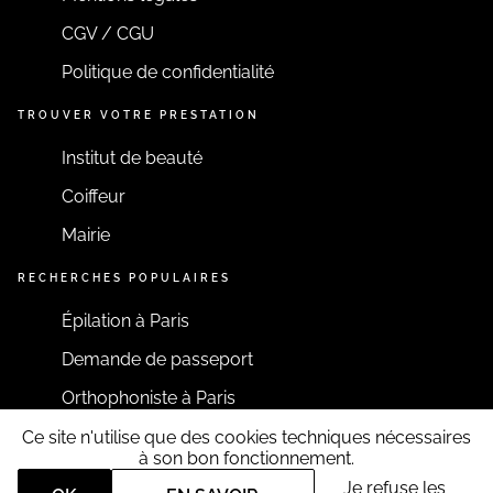
CGV / CGU
Politique de confidentialité
TROUVER VOTRE PRESTATION
Institut de beauté
Coiffeur
Mairie
RECHERCHES POPULAIRES
Épilation à Paris
Demande de passeport
Orthophoniste à Paris
Ce site n'utilise que des cookies techniques nécessaires
RESTONS CONNECTÉS
à son bon fonctionnement.
Je refuse les