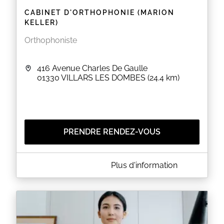
CABINET D'ORTHOPHONIE (MARION
KELLER)
Orthophoniste
416 Avenue Charles De Gaulle
01330
VILLARS LES DOMBES
(24.4 km)
PRENDRE RENDEZ-VOUS
A PROPOS DE CABINET D'ORTHOPHONIE (MARION
Plus d'information
KELLER)
Seuls les patients déjà enregistrés peuvent prendre
et modifier leurs rendez-vous. Pour toute demande
initale de bilan ou de reprise de suivi, vous pouvez
composer le
09 72 38 64 22
.
Si vous présentez des symptômes du COVID-19,