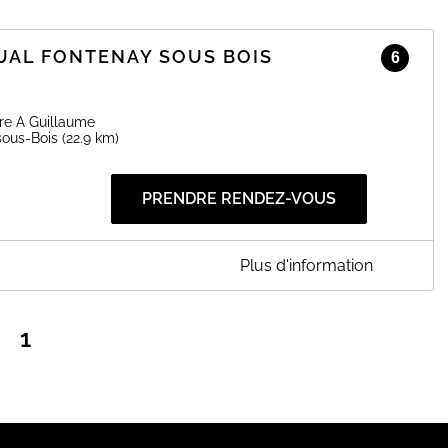
UAL FONTENAY SOUS BOIS
6
re A Guillaume
sous-Bois
(22.9 km)
PRENDRE RENDEZ-VOUS
Plus d'information
NAY SOUS BOIS
r-faire au service de votre vision. Nos opticiens qualifiés vous
ires et lentilles, en vous proposant des conseils
1
accompagnement sur mesure et une expérience optique unique
u par telephone 0148777576
EN SAVOIR PLUS