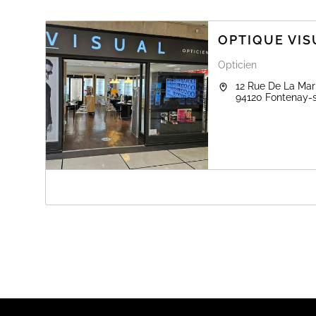
OPTIQUE VIS
Opticien
12 Rue De La Mar
94120
Fontenay-
A PROPOS DE OPTIQUE VISUAL FONTE
Chez VISUAL, nous mettons notre expertise et notre savoi
accompagnent dans le choix de vos lunettes de vue, sola
personnalisés et des équipements de qualité.
Prenez dès maintenant rendez-vous en ligne pour un 
Contactez - nous par mail visual.fontenay@visual.fr o