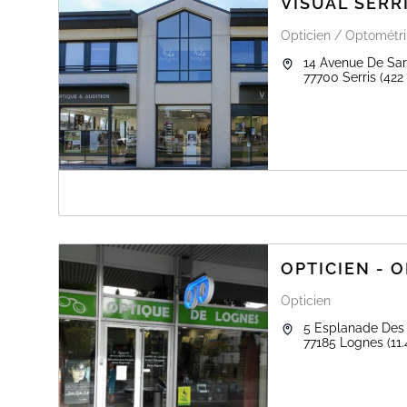
VISUAL SERR
Opticien / Optométr
14 Avenue De Sar
77700
Serris
(422
A PROPOS DE VISUAL SERRIS OPTIQUE
Visual Serris vous reçoit dans ses nouveaux locaux be
à 19H15 avec et sans RDV.
Sur demande (mail à serris@visual.fr ou tel 09 82 22 54
OPTICIEN - 
recevoir le lundi ainsi que nous rendre également à dom
Serris.
Opticien
Contactez - nous par mail à: serris@visual.fr ou par 
5 Esplanade Des
77185
Lognes
(11