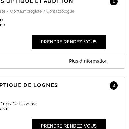
IS OPTIQUE ET AUDITION
1
iste / Ophtalmologiste / Contactologue
ia
 m)
PRENDRE RENDEZ-VOUS
Plus d'information
 ET AUDITION
aucoup plus vastes du Mardi au Samedi de 9H30 à 13H et de 14H
6
 86), nous pouvons étendre les horaires jusqu'à 20H et vous
OPTIQUE DE LOGNES
2
icile, bureau ou instituts médicalisés à 20 minutes autours de
5
appels téléphoniques / messages WhatsApp au 09.82.22.54.86.
 Droits De L'Homme
.4 km)
EN SAVOIR PLUS
PRENDRE RENDEZ-VOUS