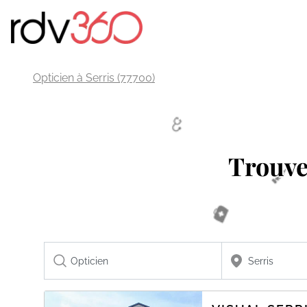
Opticien à Serris (77700)
Trouv