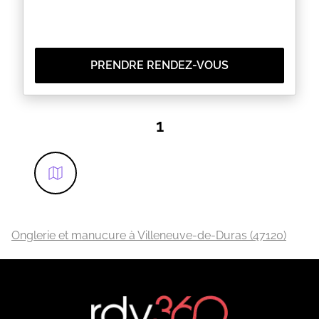
PRENDRE RENDEZ-VOUS
1
Onglerie et manucure à Villeneuve-de-Duras (47120)