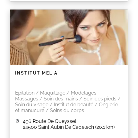
"Jny vous invite à découvrir son salon de coiffure, le
tout dans une ambiance chaleureuse et conviviale.
Rendez-lui visite pour une expérience capillaire
inoubliable et laissez-la prendre soin de vous."
Pour toute reservation un accompte de 30% vous
sera demandé en lien de paiement pour valider
votre rendez vous .
Si cet accompte n'est pas versé dans les 24H
suivant la prise de rendez vous l'annulation sera
immediate .
EN SAVOIR PLUS
INSTITUT MELIA
Epilation / Maquillage / Modelages -
Massages / Soin des mains / Soin des pieds /
Soin du visage / Institut de beauté / Onglerie
et manucure / Soins du corps
496 Route De Queyssel
24500
Saint Aubin De Cadelech
(20.1 km)