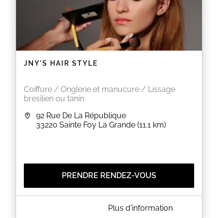
JNY'S HAIR STYLE
Coiffure / Onglerie et manucure / Lissage
bresilien ou tanin
92 Rue De La République
33220
Sainte Foy La Grande
(11.1 km)
PRENDRE RENDEZ-VOUS
A PROPOS DE JNY'S HAIR STYLE
Plus d'information