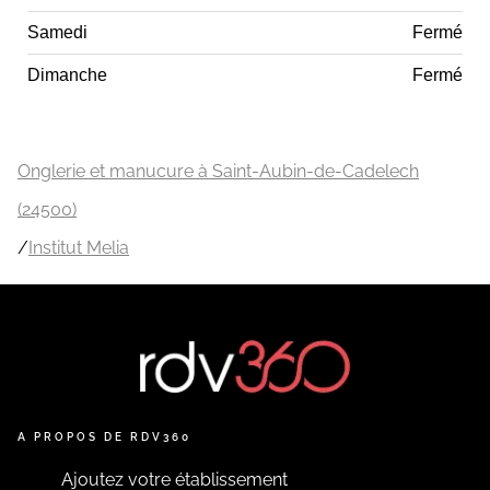
Samedi
Fermé
Dimanche
Fermé
Onglerie et manucure à Saint-Aubin-de-Cadelech
(24500)
/
Institut Melia
A PROPOS DE RDV360
Ajoutez votre établissement