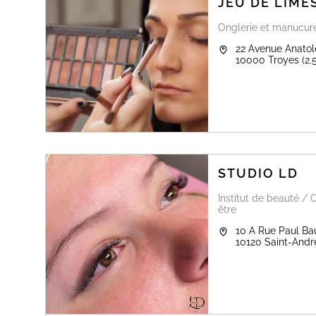
JEU DE LIME
Onglerie et manucur
22 Avenue Anatol
10000
Troyes
(2.
STUDIO LD
Institut de beauté / 
être
10 A Rue Paul Ba
10120
Saint-Andr