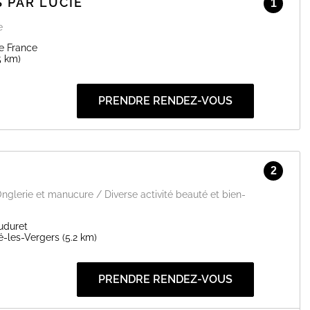
S PAR LUCIE
1
e
e France
5 km)
PRENDRE RENDEZ-VOUS
2
Onglerie et manucure / Diverse activité beauté et bien-
uduret
é-les-Vergers
(5.2 km)
PRENDRE RENDEZ-VOUS