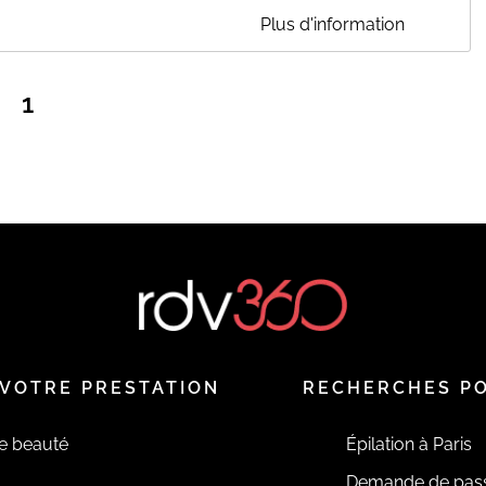
Plus d'information
ie de prendre soin de vous
1
emaines.
aturels, pouvant aller du 2D (bouquets de 2 cils) au 6D
 8 semaines, teinture - tenue 2 à 3 semaines
 vise à rehausser les poils - tenue 6 à 8 semaines, teinture -
et/ou pieds)
possibilité de réaliser un gainage pour renforcer votre ongle
ent en vernis semi-permanent seul
VOTRE PRESTATION
RECHERCHES P
de votre rendez-vous. Merci d'y repondre.
prestation.
de beauté
Épilation à Paris
Demande de pas