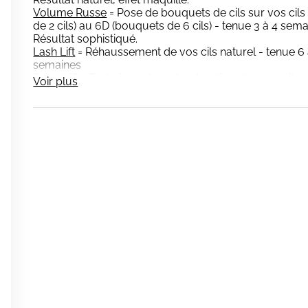
Volume Russe
= Pose de bouquets de cils sur vos cils
de 2 cils) au 6D (bouquets de 6 cils) - tenue 3 à 4 sem
Résultat sophistiqué.
Lash Lift
= Réhaussement de vos cils naturel - tenue 6 à
semaines
Brow Lift
= Technique de restructuration des sourcils qu
Voir plus
semaines, teinture - tenue 2 à 3 semaines
Précisions sur les prestations ongles :
Je pose uniquement du vernis semi-permanent. (mains
VSP
= Vernis Semi-Permanent, appliqué en couche fine,
renforcer votre ongle naturel, il n'est pas possible d'
permanent seul
Lors de votre rendez-vous :
Un message de confirmation vous sera envoyé la veill
repondre.
Je n'accepte pas d'accompagnant ni d'enfant
Les retards entraineront une diminution du temps de la
Au plaisir
Léa