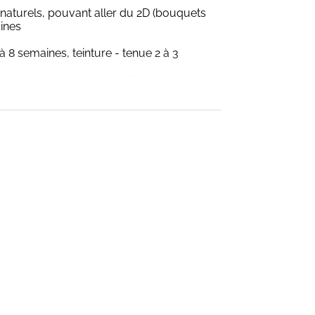
 naturels, pouvant aller du 2D (bouquets
aines
 8 semaines, teinture - tenue 2 à 3
i vise à rehausser les poils - tenue 6 à 8
 et/ou pieds)
 possibilité de réaliser un gainage pour
effectuer un rallongement en vernis semi-
e de votre rendez-vous. Merci d'y
 prestation.