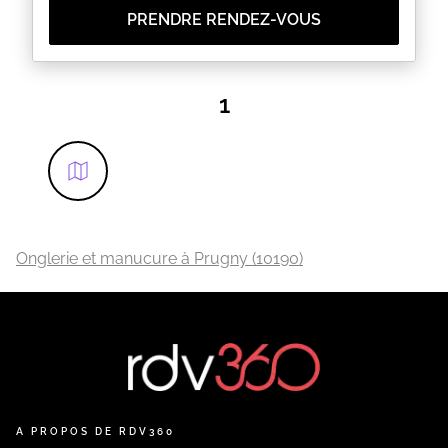
Lors de votre rendez-vous :
PRENDRE RENDEZ-VOUS
Un message de confirmation vous sera envoyé la
veille de votre rendez-vous. Merci d'y repondre.
Je n'accepte pas d'accompagnant ni d'enfant
Les retards entraineront une diminution du temps
de la prestation.
1
Au plaisir
Léa
EN SAVOIR PLUS
Onglerie et manucure à Prugny (10190)
A PROPOS DE RDV360