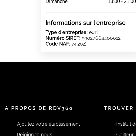
Dimanche
13:00 - 21:0
Informations sur l'entreprise
Type d'entreprise:
eurl
Numéro SIRET:
99027664400012
Code NAF:
74.20Z
A PROPOS DE RDV360
TROUVER 
Ajoutez votre établissement
Institut 
Rejoignez-nous
Coiffeur