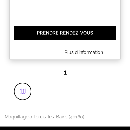
PRENDRE RENDEZ-VOUS
A PROPOS DE SATYN' ELLE & LUI
Plus d'information
SATYN' Elle & Lui, c'est un accueil en Institut ou
l'Institut qui se déplace à votre Domicile pour la
même qualité de prestations.- Soins Visage & Corps
1
- Beauté des Mains & Pieds- Maquillage- Teinture
de cils et/ou sourcils- Réhaussement de cils-
Epilations- Modelages de détente et relaxation du
Corps entier ou bien par zones (Mains, Pieds....).
Balinais, Crânien, Teno Anma, Soku Shindo- Vente
de cosmétiques Laboratoires Mansard
EN SAVOIR PLUS
Maquillage à Tercis-les-Bains (40180)