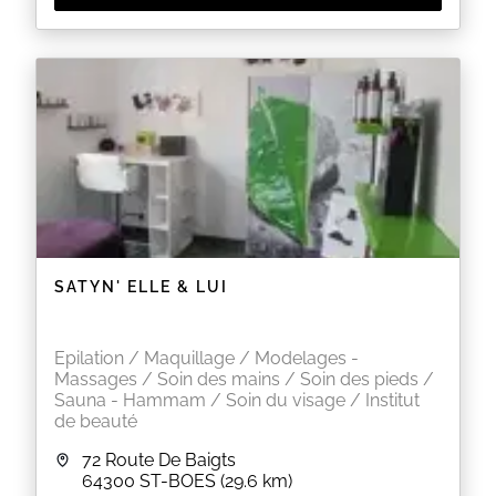
SATYN' ELLE & LUI
Epilation / Maquillage / Modelages -
Massages / Soin des mains / Soin des pieds /
Sauna - Hammam / Soin du visage / Institut
de beauté
72 Route De Baigts
64300
ST-BOES
(29.6 km)