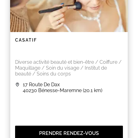
CASATIF
Diverse activité beauté et bien-être / Coiffure /
Maquillage / Soin du visage / Institut de
beauté / Soins du corps
17 Route De Dax
40230
Bénesse-Maremne
(20.1 km)
PRENDRE RENDEZ-VOUS