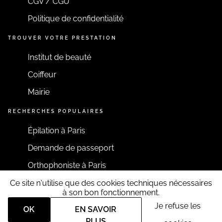
CGV / CGU
Politique de confidentialité
TROUVER VOTRE PRESTATION
Institut de beauté
Coiffeur
Mairie
RECHERCHES POPULAIRES
Épilation à Paris
Demande de passeport
Orthophoniste à Paris
Ce site n'utilise que des cookies techniques nécessaires
RESTONS CONNECTÉS
à son bon fonctionnement.
Je refuse les
OK
EN SAVOIR
PLUS