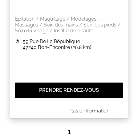
Epilation / Maquillage / Modelages -
Massages / Soin des mains / Soin des pieds /
Soin du visage / Institut de beauté
59 Rue De La République
47240
Bon-Encontre
(26.8 km)
PRENDRE RENDEZ-VOUS
A PROPOS DE 2C INSTITUT
Plus d'information
Nous prenons soin de vous du lundi au vendredi de
9h à 18h30 et le samedi de 9h à 13h
Vous pouvez prendre rdv en ligne en cliquant sur
1
notre nouveau site :