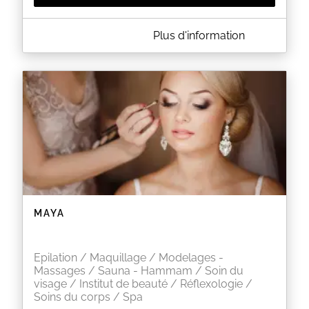
A PROPOS DE ESCALE BEAUTÉ
Plus d'information
L'institut & Spa Escale Beauté vous accueille pour
un instant de détente et d'évasion dans un cadre
raffiné au service de votre beauté et de votre bien-
être.
Je vous propose une palette de soins uniques : Spa,
massages, soins du corps et du visage prodigués à
base de produits naturels et made in France ;
nouvelles technologies minceur et anti-âge, beauté
des mains et des pieds, épilations, rehaussement
de cils et maquillage… un véritable moment de
douceur pour le corps et l'esprit.
EN SAVOIR PLUS
MAYA
Epilation / Maquillage / Modelages -
Massages / Sauna - Hammam / Soin du
visage / Institut de beauté / Réflexologie /
Soins du corps / Spa