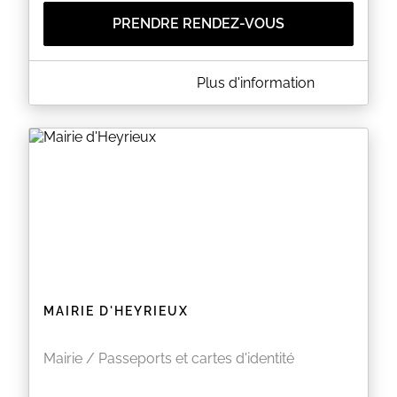
PRENDRE RENDEZ-VOUS
A PROPOS DE MAIRIE D'HEYRIEUX
Plus d'information
En vue de répondre au mieux aux attentes de nos
usagers nous vous invitons à prendre rendez-vous
pour tout dépôt de dossier passeport et CNI.
Pour tout renseignement complémentaire, nous
vous invitons à nous contacter.
EN SAVOIR PLUS
MAIRIE D'HEYRIEUX
Mairie / Passeports et cartes d'identité