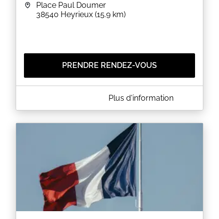
Place Paul Doumer
38540
Heyrieux
(15.9 km)
PRENDRE RENDEZ-VOUS
A PROPOS DE MAIRIE D'HEYRIEUX
Plus d'information
En vue de répondre au mieux aux attentes de nos
usagers nous vous invitons à prendre rendez-vous
pour tout dépôt de dossier passeport et CNI.
Pour tout renseignement complémentaire, nous
vous invitons à nous contacter.
EN SAVOIR PLUS