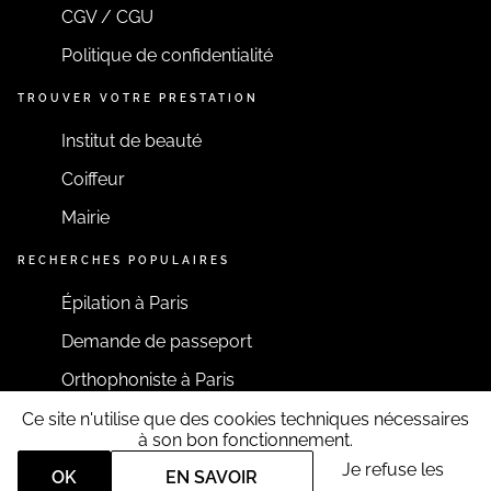
CGV / CGU
Politique de confidentialité
TROUVER VOTRE PRESTATION
Institut de beauté
Coiffeur
Mairie
RECHERCHES POPULAIRES
Épilation à Paris
Demande de passeport
Orthophoniste à Paris
Ce site n'utilise que des cookies techniques nécessaires
RESTONS CONNECTÉS
à son bon fonctionnement.
Je refuse les
OK
EN SAVOIR