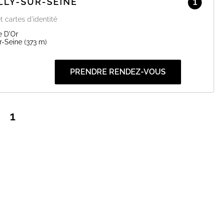
LLY-SUR-SEINE
1
t cartes d'identité
e D'Or
r-Seine
(373 m)
PRENDRE RENDEZ-VOUS
1