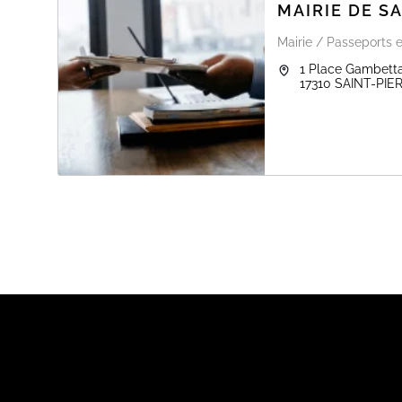
MAIRIE DE S
Mairie / Passeports e
1 Place Gambett
17310
SAINT-PIE