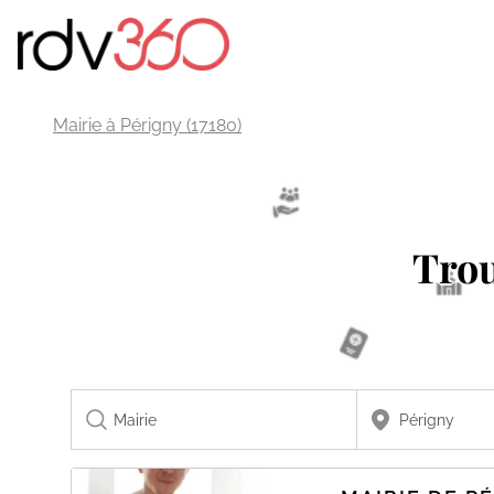
Mairie à Périgny (17180)
Tro