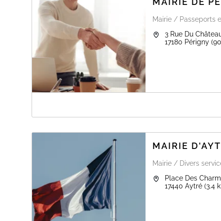
MAIRIE DE P
Mairie / Passeports e
3 Rue Du Châtea
17180
Périgny
(9
A PROPOS DE MAIRIE DE PÉRIGNY
MAIRIE D'AY
Il est possible de réaliser votre demande de carte
nationale d'identité et de passeport en mairie de
Mairie / Divers servi
Périgny, uniquement sur rendez-vous et avec un dossier
complet (photo, numéro de pré-demande et
Place Des Charmi
justificatifs).
17440
Aytré
(3.4 