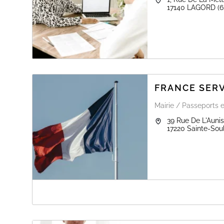
17140
LAGORD
(6
FRANCE SERV
Mairie / Passeports e
39 Rue De L'Aunis
17220
Sainte-Sou
A PROPOS DE FRANCE SERVICES DE S
L'Espace France Services de Sainte-Soulle vous accuei
demandes à la remise des documents officiels.