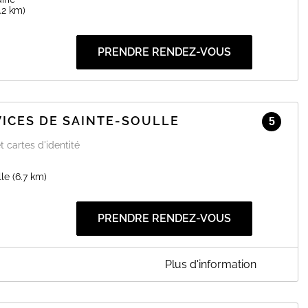
.2 km)
PRENDRE RENDEZ-VOUS
ICES DE SAINTE-SOULLE
5
t cartes d'identité
lle
(6.7 km)
PRENDRE RENDEZ-VOUS
Plus d'information
AINTE-SOULLE
lle dans vos démarches de titres sécurisés, du dépôt des