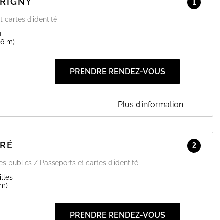
ÉRIGNY
1
t cartes d'identité
u
06 m)
PRENDRE RENDEZ-VOUS
Plus d'information
TRÉ
2
ces publics / Passeports et cartes d'identité
lles
km)
EN SAVOIR PLUS
PRENDRE RENDEZ-VOUS