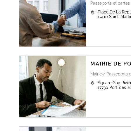
Passeports et cartes 
Place De La Rép
17410
Saint-Mart
MAIRIE DE 
Mairie / Passeports e
Square Guy Riviè
17730
Port-des-B