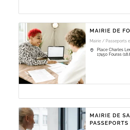
A PROPOS DE MAIRIE DE CHATELAILL
Lors de votre réservation un mail de confirmation vous 
MAIRIE DE F
Mairie / Passeports e
Place Charles Le
17450
Fouras
(18
A PROPOS DE MAIRIE DE FOURAS
Service ouvert aux horaires indiqués sur la gauche et s
MAIRIE DE S
PASSEPORTS 