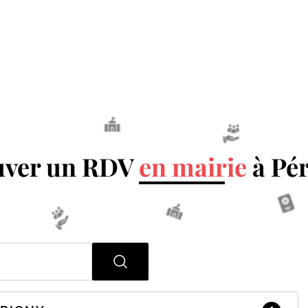
uver un RDV
en mairie
à Pé