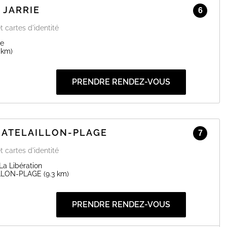
 JARRIE
6
EN SAVOIR PLUS
t cartes d'identité
ie
 km)
PRENDRE RENDEZ-VOUS
HATELAILLON-PLAGE
7
t cartes d'identité
La Libération
LLON-PLAGE
(9.3 km)
PRENDRE RENDEZ-VOUS