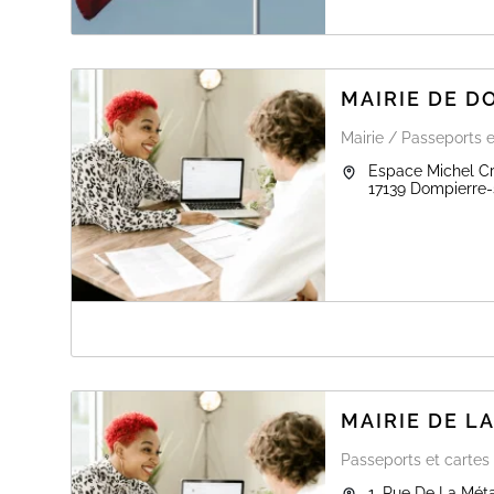
MAIRIE DE 
Mairie / Passeports e
Espace Michel C
17139
Dompierre-
A PROPOS DE MAIRIE DE DOMPIERRE
Il est possible de réaliser votre demande de carte nati
Mer, uniquement sur rendez-vous et avec un dossier com
MAIRIE DE L
Passeports et cartes 
1, Rue De La Méta