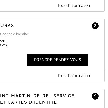
Plus d'information
ON-PLAGE
sera envoyé.
OURAS
EN SAVOIR PLUS
8
t cartes d'identité
noir
.8 km)
PRENDRE RENDEZ-VOUS
Plus d'information
ur une prise de RDV en ligne.
AINT-MARTIN-DE-RÉ : SERVICE
EN SAVOIR PLUS
9
ET CARTES D'IDENTITÉ