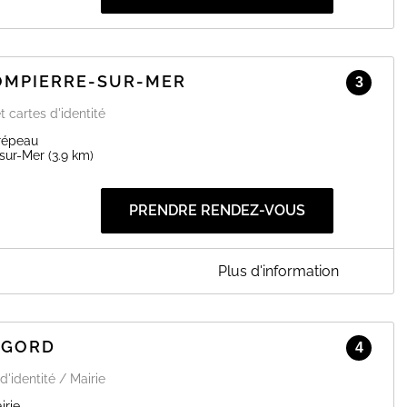
DOMPIERRE-SUR-MER
3
t cartes d'identité
répeau
sur-Mer
(3.9 km)
PRENDRE RENDEZ-VOUS
Plus d'information
-SUR-MER
onale d'identité et de passeport en mairie de Dompierre-sur-
plet (photo, numéro de pré-demande et justificatifs).
AGORD
4
EN SAVOIR PLUS
d'identité / Mairie
irie