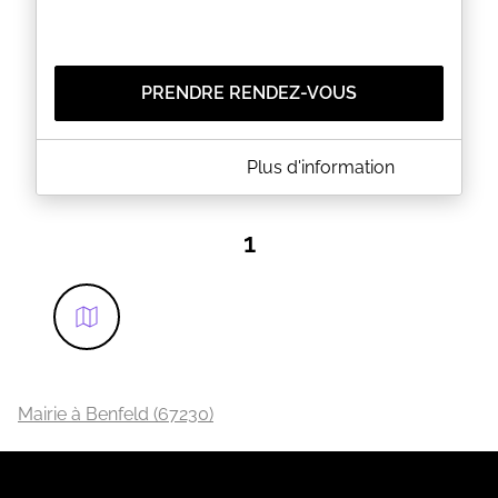
PRENDRE RENDEZ-VOUS
A PROPOS DE MAIRIE DE MARCKOLSHEIM
Plus d'information
Marckolsheim est une commune française, située
dans le département du Bas-Rhin. Elle fait partie de
la communauté de communes du Ried de
1
Marckolsheim, en Alsace Centrale, qui rassemble 18
communes.
EN SAVOIR PLUS
Mairie à Benfeld (67230)