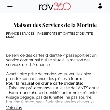
Maison des Services de la Morinie
FRANCE SERVICES - PASSEPORTS ET CARTES D'IDENTITÉ -
MAIRIE
Le service des cartes d'identité / passeport est un
service communal qui se situe à la maison des
services de Thérouanne.
Avant votre prise de rendez-vous, veuillez bien
prendre connaissance des pièces à fournir:
Pour la réalisation d'une carte d'identité
:
- Faire une pré-demande sur le site de l'ANTS.gouv.
- Fournir une photo d'identité conforme et récente
(visage dégagé, pas de lunettes, ne pas sourire,
bouche fermée, sans fantaisie dans les cheveux).
- Un acte de naissance de moins de 3 mois (si vous
Voir plus