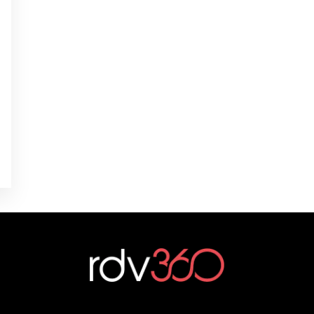
0
0
0
é