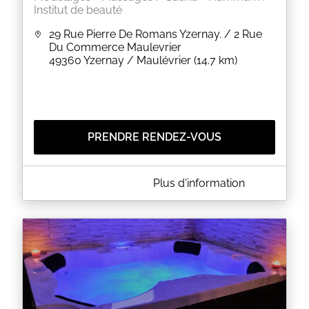
Institut de beauté
A bientôt
29 Rue Pierre De Romans Yzernay. / 2 Rue
Du Commerce Maulevrier
EN SAVOIR PLUS
49360
Yzernay / Maulévrier
(14.7 km)
PRENDRE RENDEZ-VOUS
A PROPOS DE ELEONA ESTHETIC
Plus d'information
Venez dans un institut tendance et moderne.
Épilations, soin corps et visage, faux ongles et
maquillage...
Exclusivement à yzernay technique lumière pulsée.
Pour les réservations en ligne: choisissez le lieu de
votre rdv ainsi que vos prestations ensuite a vous de
choisir l'horaire qu'il vous convient