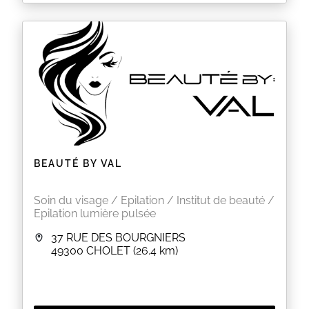
COIFFURE
Mardi au vendredi de 8h 12h et 14h 19h
Samedi 8h 13h
ESTHETIQUE
le jeudi de 9h 12h et 14h19h
le samedi une semaine sur deux de 9h 12h
EN SAVOIR PLUS
BEAUTÉ BY VAL
Soin du visage / Epilation / Institut de beauté /
Epilation lumière pulsée
37 RUE DES BOURGNIERS
49300
CHOLET
(26.4 km)