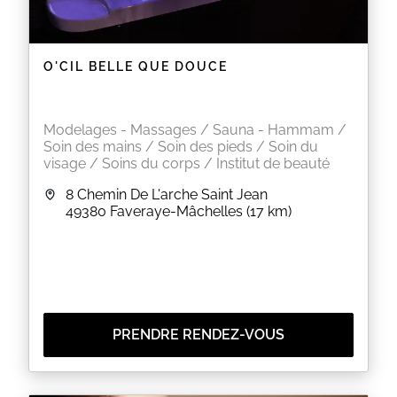
EN SAVOIR PLUS
O'CIL BELLE QUE DOUCE
Modelages - Massages / Sauna - Hammam /
Soin des mains / Soin des pieds / Soin du
visage / Soins du corps / Institut de beauté
8 Chemin De L'arche Saint Jean
49380
Faveraye-Mâchelles
(17 km)
PRENDRE RENDEZ-VOUS