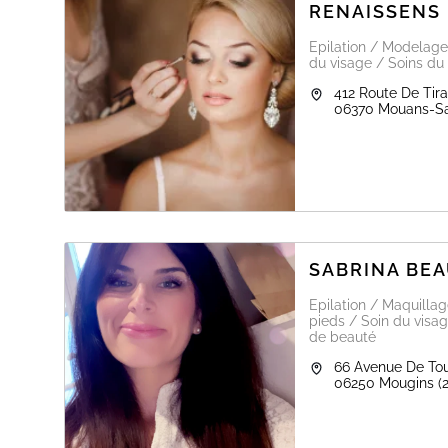
RENAISSENS
L'atmosphère : une ambiance conviviale et familiale. Le
classique mixte aux soins et techniques pour la barbe, s
Epilation / Modelage
du visage / Soins du 
Le petit plus : un accueil chaleureux et professionnel, 
412 Route De Tir
'NC Coiffeur Barber Beauté des ongles
06370
Mouans-Sa
SABRINA BE
Epilation / Maquilla
pieds / Soin du visag
de beauté
66 Avenue De To
06250
Mougins
(