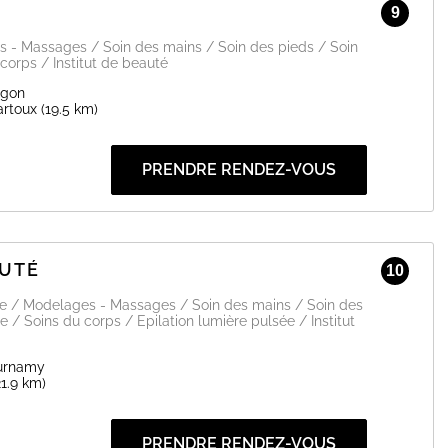
9
s spécialités de l'établissement : de la coupe de cheveux
ans oublier l'onglerie.
s - Massages / Soin des mains / Soin des pieds / Soin
corps / Institut de beauté
le tout pour vous faire vivre une bonne expérience au sein de
agon
rtoux
(19.5 km)
EN SAVOIR PLUS
PRENDRE RENDEZ-VOUS
AUTÉ
10
ge / Modelages - Massages / Soin des mains / Soin des
e / Soins du corps / Epilation lumière pulsée / Institut
urnamy
21.9 km)
PRENDRE RENDEZ-VOUS