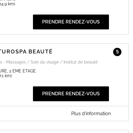
24.9 km)
PRENDRE RENDEZ-VOUS
ATUROSPA BEAUTÉ
5
s - Massages / Soin du visage / Institut de beauté
URE, 2 EME ETAGE
7.1 km)
PRENDRE RENDEZ-VOUS
Plus d'information
BEAUTÉ
MINCEUR LUXOPUNCTURE PALPER ROULER BILAN