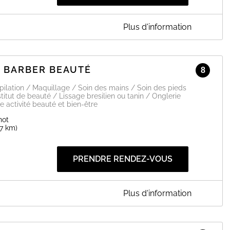
Plus d'information
vous accueillir dans son institut de beauté à Cannes. Formée
 corps, et surtout avec plus de 10 ans d'expérience dans la
, Sabrina vous reçoit dans un cadre convivial et chaleureux pour
E BARBER BEAUTÉ
8
Epilation / Maquillage / Soin des mains / Soin des pieds
EN SAVOIR PLUS
stitut de beauté / Lissage bresilien ou tanin / Onglerie
 activité beauté et bien-être
not
.7 km)
PRENDRE RENDEZ-VOUS
Plus d'information
BEAUTÉ
dre un moment pour vous et laissez vous conseiller par ces
 un changement capillaire, l'entretien de votre barbe ou bien
le porte toquer !