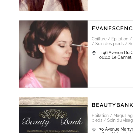
EVANESCENC
Coiffure / Epilation
/ Soin des pieds / So
1146 Avenue Du
06110
Le Cannet
BEAUTYBAN
Epilation / Maquilla
pieds / Soin du visag
70 Avenue Martyr