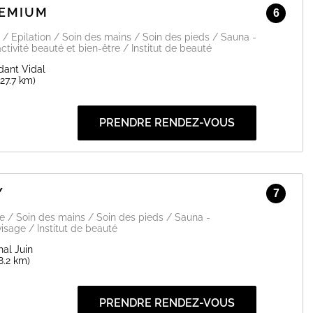
REMIUM
6
EN SAVOIR PLUS
/ Epilation / Soin des mains / Soin des pieds / Sauna -
ivité beauté et bien-être / Institut de beauté
ant Vidal
(27.7 km)
PRENDRE RENDEZ-VOUS
Y
7
ge / Soin des mains / Soin des pieds / Sauna -
sage / Institut de beauté
al Juin
8.2 km)
PRENDRE RENDEZ-VOUS