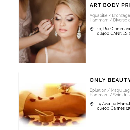
ART BODY P
Aquabike / Bronzage 
Hammam / Diverse act
10, Rue Command
06400
CANNES
ONLY BEAUT
Epilation / Maquilla
Hammam / Soin du vi
14 Avenue Maréch
06400
Cannes
(2