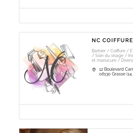
A PROPOS DE ONLY BEAUTY
Dans une atmosphère orientale, Sanaa est heureuse de 
aux dernières tendances en esthétique, de soins pour le
prothésie ongulaire (faux-ongles en gel et décorations)
NC COIFFUR
votre bien-être
Barbier / Coiffure / 
/ Soin du visage / In
et manucure / Diverse
12 Boulevard Car
06130
Grasse
(14
A PROPOS DE NC COIFFURE BARBER 
Chez NC Coiffeur Barber Beauté des ongles, venez pren
professionnelles pour réaliser vos envies beauté ! Pour
encore pour avoir des ongles de folie, vous savez à quel