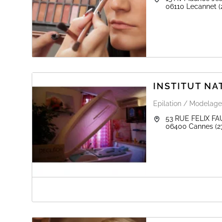
06110
Lecannet
(
INSTITUT N
Epilation / Modelage
53 RUE FELIX FA
06400
Cannes
(2
A PROPOS DE INSTITUT NATUROSPA 
SOIN PERSONNALISE CORPS ET VISAGE CONCEPT 
NUTRITIONNEL