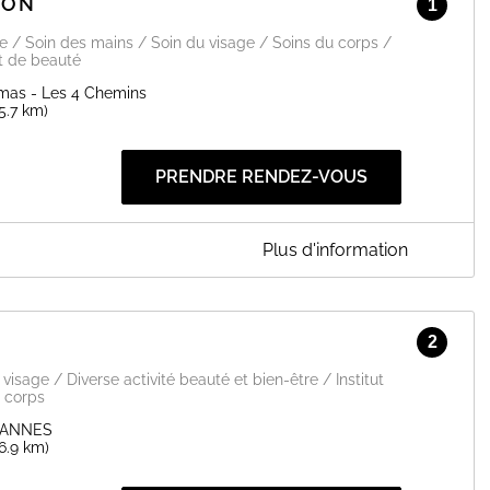
ION
1
ge / Soin des mains / Soin du visage / Soins du corps /
ut de beauté
mas - Les 4 Chemins
15.7 km)
PRENDRE RENDEZ-VOUS
Plus d'information
2
EN SAVOIR PLUS
visage / Diverse activité beauté et bien-être / Institut
 corps
CANNES
16.9 km)