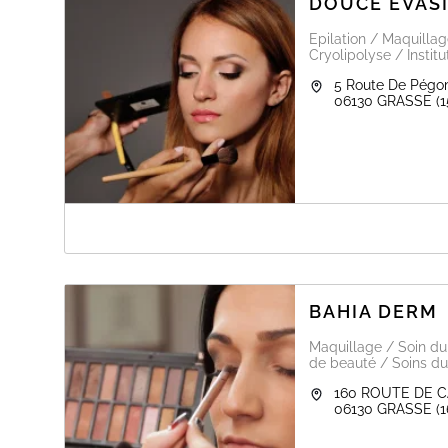
DOUCE EVAS
Epilation / Maquilla
Cryolipolyse / Instit
5 Route De Pégo
06130
GRASSE
(
A PROPOS DE DOUCE EVASION
0493700036
0622333859
BAHIA DERM
Maquillage / Soin du 
de beauté / Soins du
160 ROUTE DE 
06130
GRASSE
(