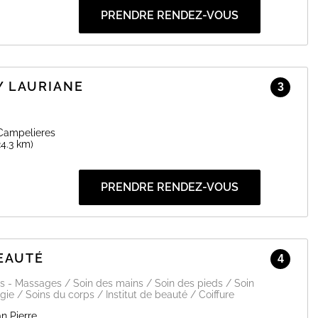
PRENDRE RENDEZ-VOUS
BY LAURIANE
3
Campelieres
24.3 km)
PRENDRE RENDEZ-VOUS
EAUTÉ
4
s - Massages / Soin des mains / Soin des pieds / Soin
gie / Soins du corps / Institut de beauté / Coiffure
n Pierre