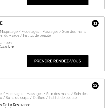
E
11
 / Maquillage / Modelages - Massages / Soin des mains
in du visage / Institut de beauté
 Campon
(24.9 km)
PRENDRE RENDEZ-VOUS
K
12
ge / Modelages - Massages / Soin des mains / Soin des
e / Soins du corps / Coiffure / Institut de beauté
s De La Resistance