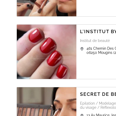
L’INSTITUT 
Institut de beauté
461 Chemin Des 
06250
Mougins
(
SECRET DE B
Epilation / Modelage
du visage / Réflexolo
13 Av Maurice Jea