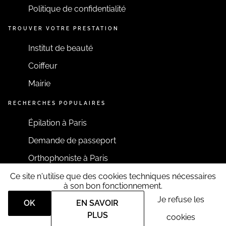
Politique de confidentialité
TROUVER VOTRE PRESTATION
Institut de beauté
Coiffeur
Mairie
RECHERCHES POPULAIRES
Épilation à Paris
Demande de passeport
Orthophoniste à Paris
Ce site n'utilise que des cookies techniques nécessaires
RESTONS CONNECTÉS
à son bon fonctionnement.
Je refuse les
OK
EN SAVOIR
PLUS
cookies
Tous droits réservés RDV360