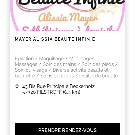
MAYER ALISSIA BEAUTÉ INFINIE
Epilation / Maquillage / Modelages -
Massages / Soin des mains / Soin des pieds /
Soin du visage / Diverse activité beauté et
bien-être / Soins du corps / Institut de beauté
43 Bis Rue Principale Beckerholz
57320
FILSTROFF
(6.4 km)
PRENDRE RENDEZ-VOUS