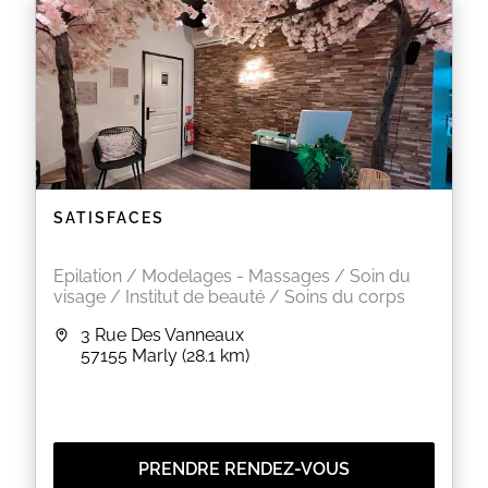
SATISFACES
Epilation / Modelages - Massages / Soin du
visage / Institut de beauté / Soins du corps
3 Rue Des Vanneaux
57155
Marly
(28.1 km)
PRENDRE RENDEZ-VOUS