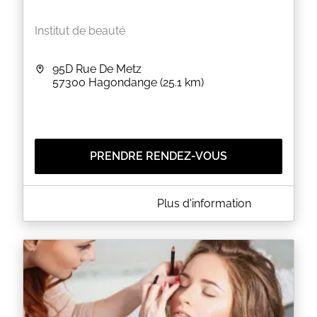
Institut de beauté
95D Rue De Metz
57300
Hagondange
(25.1 km)
PRENDRE RENDEZ-VOUS
A PROPOS DE SARAH & VANESSA - MAISON DE
Plus d'information
BEAUTÉ
Sarah : Experte en extensions de cils
Passionnée par la beauté du regard et le détail qui
change tout, je suis spécialisée dans les extensions
de cils sur mesure.
Chaque pose est personnalisée selon la forme de
vos yeux, ton style, et l’effet recherché : naturel,
sophistiqué, glamour ou intense. Je travaille avec
précision et exigence pour garantir un résultat