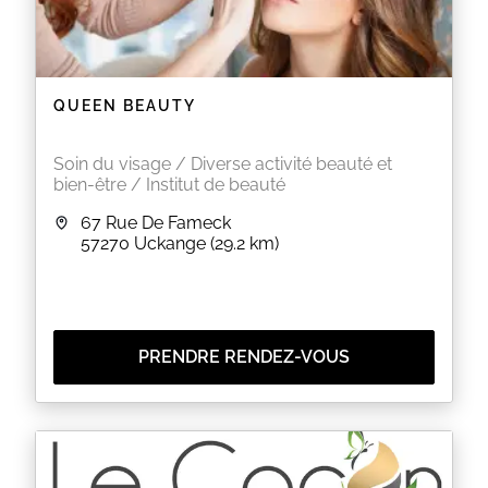
harmonieux et durable.
Parce qu’un regard bien travaillé ne change pas
seulement un visage… il change une attitude !
QUEEN BEAUTY
EN SAVOIR PLUS
Soin du visage / Diverse activité beauté et
bien-être / Institut de beauté
67 Rue De Fameck
57270
Uckange
(29.2 km)
PRENDRE RENDEZ-VOUS