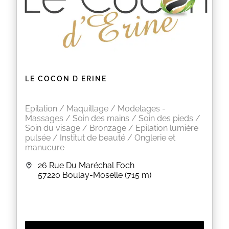
LE COCON D ERINE
Epilation / Maquillage / Modelages -
Massages / Soin des mains / Soin des pieds /
Soin du visage / Bronzage / Epilation lumière
pulsée / Institut de beauté / Onglerie et
manucure
26 Rue Du Maréchal Foch
57220
Boulay-Moselle
(715 m)