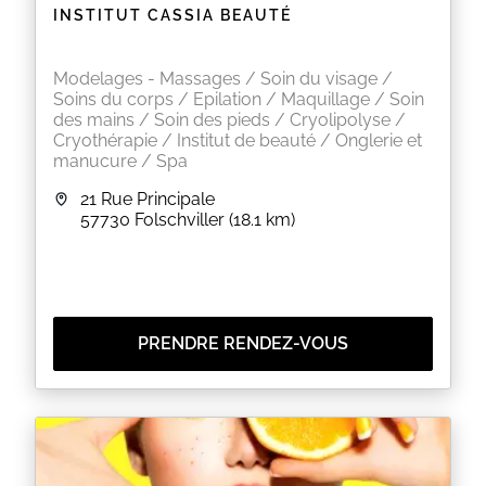
INSTITUT CASSIA BEAUTÉ
Modelages - Massages / Soin du visage /
Soins du corps / Epilation / Maquillage / Soin
des mains / Soin des pieds / Cryolipolyse /
Cryothérapie / Institut de beauté / Onglerie et
manucure / Spa
21 Rue Principale
57730
Folschviller
(18.1 km)
PRENDRE RENDEZ-VOUS