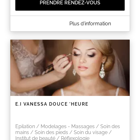
PRENDRE RENDEZ-VOUS
A PROPOS DE LE COCON D ERINE
Plus d'information
Institut de beauté et de soins haute technologie
Maquillage permanent
Pigmentation esthétique et réparatrice
Elimination définitive des poils
Soins du visage et du corps haute technologie
Soins esthétiques
Bar à sourcils, bar à regard , bar à ongles, tanning
Certaines prestations ne sont pas réservables en
ligne uniquement par téléphone ou sur place.
EN SAVOIR PLUS
E.I VANESSA DOUCE 'HEURE
Epilation / Modelages - Massages / Soin des
mains / Soin des pieds / Soin du visage /
Institut de beauté / Réflexologie