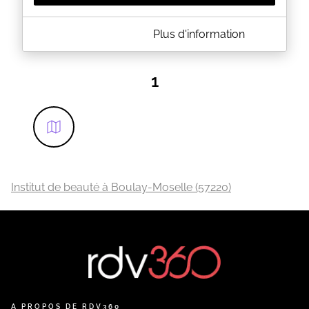
A PROPOS DE SATISFACES
Plus d'information
Venez découvrir un concept original alliant beauté
et bien-*être.
Satisfaces
, c'est le rendez-vous de toutes celles qui
1
souhaitent un
moment de privilèges
avec des
prestations telles que des osins du visages,
massages bien-être, extensions de cils, épilations,
soins repulpant des lèvres, blanchiment smile white,
et bien sûr tous les bons conseils d'
une équipe
hautement qualifiée et bienveillante
.
EN SAVOIR PLUS
Institut de beauté à Boulay-Moselle (57220)
A PROPOS DE RDV360