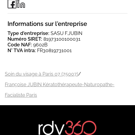
Informations sur l'entreprise
Type d'entreprise:
SASU F.JUBIN
Numéro SIRET:
81973100100031
Code NAF:
9602B
N° TVA intra:
FR30819731001
Soin du visage à Paris 07 (75007)
/
Françoise JUBIN Kératothérapeute-Naturopathe-
Facialiste Paris