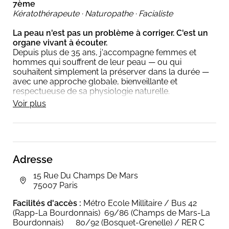
7ème
Kératothérapeute · Naturopathe · Facialiste
La peau n'est pas un problème à corriger. C'est un
organe vivant à écouter.
Depuis plus de 35 ans, j'accompagne femmes et
hommes qui souffrent de leur peau — ou qui
souhaitent simplement la préserver dans la durée —
avec une approche globale, bienveillante et
respectueuse de sa physiologie naturelle.
Voir plus
Mon approche
Chaque consultation commence par une observation
attentive : l'état de votre peau, votre alimentation,
votre hygiène de vie, vos antécédents. Car une peau
Adresse
déséquilibrée envoie des signaux. Mon rôle est de les
comprendre avec vous, pas de les effacer.
15 Rue Du Champs De Mars
J'associe la kératopraxie, la naturopathie et des
75007 Paris
techniques manuelles expertes pour accompagner
votre peau vers son équilibre naturel — sans
Facilités d'accès :
Métro Ecole Millitaire / Bus 42
agressivité, sans promesses excessives, avec des
(Rapp-La Bourdonnais) 69/86 (Champs de Mars-La
résultats durables.
Bourdonnais) 80/92 (Bosquet-Grenelle) / RER C