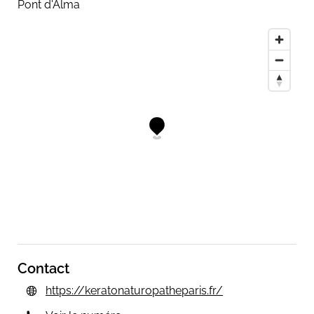
Pont d'Alma
Les soins proposés
Bilan cutané personnalisé
Nettoyage profond respectueux du film
hydrolipidique
Kératopraxie & soins ciblés (taches
pigmentaires, irrégularités, acné, vieillissement
cutané)
Massage facial japonais Daïshikobi-Dô –
protocole exclusif
Drainage lymphatique Vodder
Chi Nei Tsang
Conseils nutrition et hygiène de vie adaptés à
votre peau
Pour qui ?
Pour celles et ceux qui en ont assez des soins
standardisés. Qui cherchent une vraie écoute, une
analyse précise et un accompagnement sur mesure.
Contact
Qui souhaitent comprendre leur peau plutôt que la
subir.
https://keratonaturopatheparis.fr/