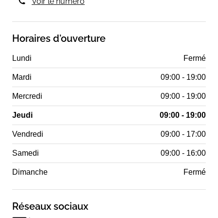
Comment ça se passe ?
Voir le numéro
La première séance inclut un bilan complet de votre
peau et de votre mode de vie, suivi d'un mini-soin
Horaires d'ouverture
apaisant. Ensemble, nous construisons un protocole
adapté à vos besoins réels — pas à une catégorie de
peau.
Lundi
Fermé
Françoise Jubin – Thérapeute de la peau,
Mardi
09:00 - 19:00
Kératothérapeute, Naturopathe et Facialiste
Cabinet Paris 7ème – Métro École Militaire
Mercredi
09:00 - 19:00
Jeudi
09:00 - 19:00
Vendredi
09:00 - 17:00
Samedi
09:00 - 16:00
Dimanche
Fermé
Réseaux sociaux