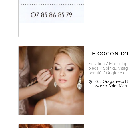
A PROPOS DE LE DUPLEX INSTITUT PA
INFORMATION IMPORTANTE :
A la fin du mois de janvier 2023, l'institut fermera ses po
Vous faites partie de l'histoire du Duplex Institut; MERCI 
LE COCON D
Claire.
Epilation / Maquilla
pieds / Soin du visag
Claire vous propose tout ce dont vous avez besoin pour 
beauté / Onglerie et
677 Oragarreko B
En en cas de problème pour choisir votre rendez-vous, n
64640
Saint Mart
07 85 86 85 79 (sms ou appel)
Minceur, jeunesse, soins visage et corps, épilations, ma
été pensé pour vous, alors à très vite!!