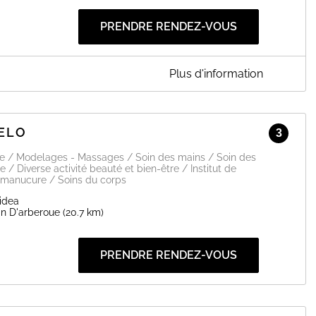
PRENDRE RENDEZ-VOUS
Plus d'information
R CLAIRE
rtes.
pour votre fidélité!!
'ELO
3
ge / Modelages - Massages / Soin des mains / Soin des
e / Diverse activité beauté et bien-être / Institut de
vous sentir mieux !
 manucure / Soins du corps
idea
’hésitez pas :
in D'arberoue
(20.7 km)
quillage, vernis semi-permanent, manucure, relaxation, tout a
PRENDRE RENDEZ-VOUS
EN SAVOIR PLUS