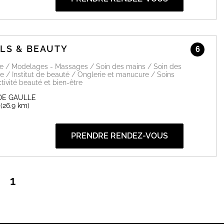
LS & BEAUTY
6
ge / Modelages - Massages / Soin des mains / Soin des
e / Institut de beauté / Onglerie et manucure / Soins
tivité beauté et bien-être
DE GAULLE
(26.9 km)
PRENDRE RENDEZ-VOUS
1