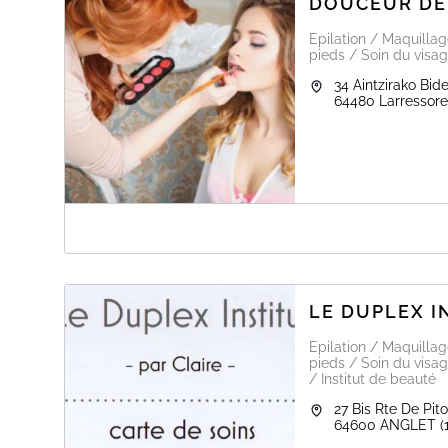
DOUCEUR DE
Epilation / Maquilla
pieds / Soin du visag
34 Aintzirako Bid
64480
Larressore
A PROPOS DE DOUCEUR DE SOI
Pour toutes réservations veuillez vous rendre sur mon s
https://www.kalendes.com/site/douceurdesoi/welcom
LE DUPLEX I
Epilation / Maquilla
pieds / Soin du visag
/ Institut de beauté
27 Bis Rte De Pit
64600
ANGLET
(