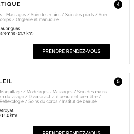
ÉTIQUE
4
s - Massages / Soin des mains / Soin des pieds / Soin
 corps / Onglerie et manucure
Saubrigues
Maremne
(29.3 km)
PRENDRE RENDEZ-VOUS
LEIL
5
 / Maquillage / Modelages - Massages / Soin des mains
in du visage / Diverse activité beauté et bien-être /
 Réflexologie / Soins du corps / Institut de beauté
etroyat
(14.2 km)
PRENDRE RENDEZ-VOUS