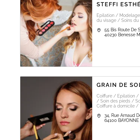
STEFFI ESTH
Epilation / Modelage
du visage / Soins du
55 Bis Route De 
40230
Benesse 
GRAIN DE SO
Coiffure / Epilation
/ Soin des pieds / So
Coiffure à domicile /
34, Rue Arnaud D
64100
BAYONNE