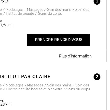
 SOI
1
ge / Modelages - Massages / Soin des mains / Soin des
e / Institut de beauté / Soins du corps
ea
(762 m)
PRENDRE RENDEZ-VOUS
Plus d'information
ite internet Kalendes
e
6
NSTITUT PAR CLAIRE
2
EN SAVOIR PLUS
ge / Modelages - Massages / Soin des mains / Soin des
e / Diverse activité beauté et bien-être / Soins du corps
oys
11.8 km)