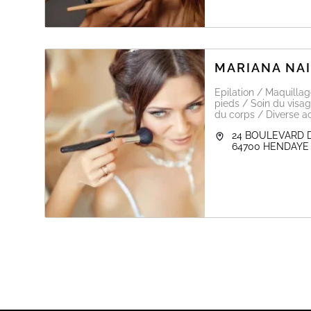
MARIANA NAI
Epilation / Maquilla
pieds / Soin du visag
du corps / Diverse ac
24 BOULEVARD 
64700
HENDAYE