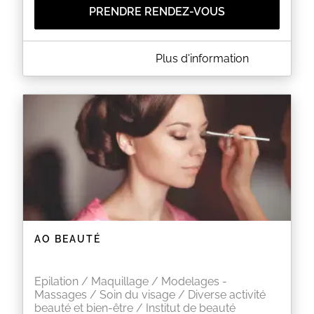
PRENDRE RENDEZ-VOUS
A PROPOS DE L'INSTANT BIO'THI
Plus d'information
Vous avez besoin d’un moment de détente, d’un
instant de bien être rien que pour vous ? Rendez-
vous à l’institut de beauté pour une ambiance
chaleureuse, souriante et reposante.
Vous êtes entre les mains d’une esthéticienne,
professionnelle de la beauté.
Venez découvrir une large gamme de produits Bio
et Naturels au sein de notre Salon de beauté
Nos produits aux textures variées et aux senteurs
délicates sont tous imaginés et fabriqués en France,
dans une démarche éthique et responsable.
Prestations Féminines uniquement
Les rendez-vous les mardis sont avec Charlène
AO BEAUTÉ
EN SAVOIR PLUS
Epilation / Maquillage / Modelages -
Massages / Soin du visage / Diverse activité
beauté et bien-être / Institut de beauté