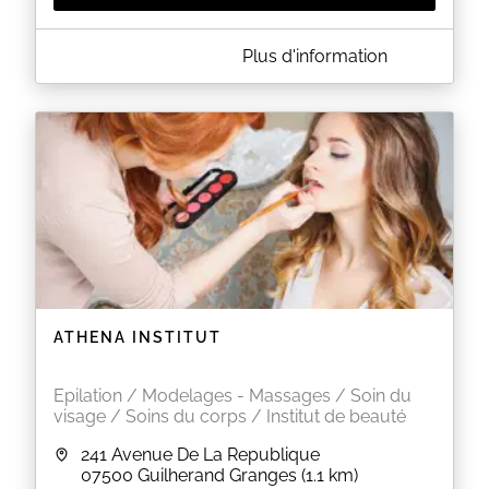
A PROPOS DE AURÉLINE BEAUTÉ
Plus d'information
Institut de beauté traditionnel utilisant des produits
Français respectant la peau.
Forfait épilation : 2 zones épilées : -10%
Au delà de 2 zones : -20% (
attention les prix affichés sont indiqués en prix
épilation à la zone et non en forfait)
EN SAVOIR PLUS
ATHENA INSTITUT
Epilation / Modelages - Massages / Soin du
visage / Soins du corps / Institut de beauté
241 Avenue De La Republique
07500
Guilherand Granges
(1.1 km)