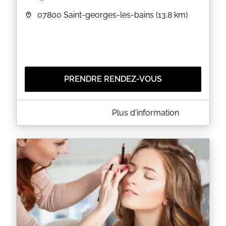
07800
Saint-georges-les-bains
(13.8 km)
PRENDRE RENDEZ-VOUS
A PROPOS DE FANNY ESTHÉTIQUE - ESTHÉTICIENNE
Plus d'information
À DOMICILE
Esthéticienne à votre domicile
Drôme et Ardèche
Je me déplace à votre domicile pour toutes vos
épilations et vos soins visage ou corps.
Je me déplace pour un total de prestation d'un
minimum de 45min.
* -10% sur votre premier Rendez-vous *
Je travaille avec la marque Calièce pour les soins
du visage.