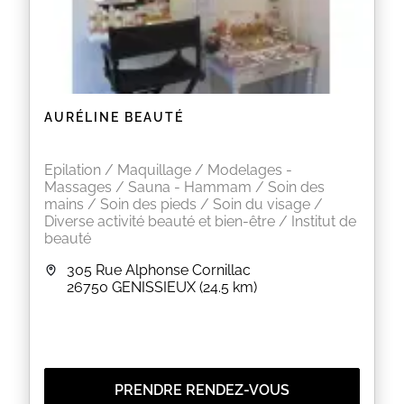
AURÉLINE BEAUTÉ
Epilation / Maquillage / Modelages -
Massages / Sauna - Hammam / Soin des
mains / Soin des pieds / Soin du visage /
Diverse activité beauté et bien-être / Institut de
beauté
305 Rue Alphonse Cornillac
26750
GENISSIEUX
(24.5 km)
PRENDRE RENDEZ-VOUS