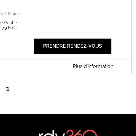
cs / Mairie
De Gaulle
(17.9 km)
PRENDRE RENDEZ-VOUS
Plus d'information
ET DE LA VIE ASSOCIATIVE
1
ulatif de votre demande. Le service vie associative vous
. La réservation sur la plateforme RDV360 ne vaut pas comme
ur "prendre RDV" et de choisir la date souhaitée.
EN SAVOIR PLUS