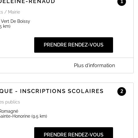
DELEINE-RENAUD
1
cs / Mairie
Vert De Boissy
.5 km)
PRENDRE RENDEZ-VOUS
Plus d'information
RENAUD
is et vendredis de 14h à 18h, les samedis de spectacle de 14h
de la représentation. Fermetures les dimanches (sauf spectacle),
es (vacances scolaires).
QUE - INSCRIPTIONS SCOLAIRES
2
sibles sur réservation :
ces publics
 Romagné
ainte-Honorine
(9.5 km)
 7,50€/heure (groupe)
9,50€/heure (groupe)
PRENDRE RENDEZ-VOUS