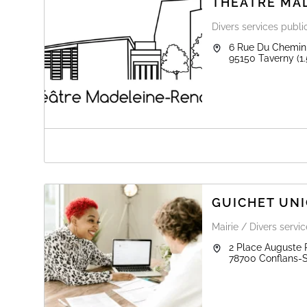
THÉÂTRE MA
Divers services publi
6 Rue Du Chemin 
95150
Taverny
(1
A PROPOS DE THÉÂTRE MADELEINE-
Le théâtre madeleine-Renaud vous accueille les mercred
à 18h et tous les soirs de spectacle, 1h avant le début 
lundis, mardis, jeudis, jours fériés et fermetures annuell
GUICHET UNI
Les studios de répétition et d'enregistrement sont acces
Du mardi au jeudi
: de 18h à 22h
Mairie / Divers servi
Le vendredi
: de 17h à minuit
2 Place Auguste
Le samedi
: de 15h à 20h
78700
Conflans-S
Tarifs Répétitions
En semaine : 3,50€/heure (solo) - 5,50€/heure (duo) -
Le samedi : 4,50€/heure (solo) - 6,50€/heure (duo) - 
Tarif unique répétition enregistrée
: 11,50€/heure