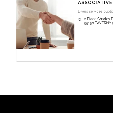
ASSOCIATIVE
Divers services publi
2 Place Charles 
95150
TAVERNY
A PROPOS DE DIRECTION DES SPORTS 
Réservation de salle
Informations sur la procédure :
Après votre réservation, vous receverez un mail récapit
contactera pour confirmer la disponibilité de la salle
confirmation.
Pour effectuer une pré-réservation, il suffit de cliquer s