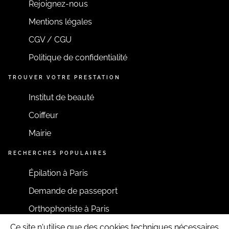
Rejoignez-nous
Mentions légales
CGV / CGU
Politique de confidentialité
TROUVER VOTRE PRESTATION
Institut de beauté
Coiffeur
Mairie
RECHERCHES POPULAIRES
Épilation à Paris
Demande de passeport
Orthophoniste à Paris
Ce site n'utilise que des cookies techniques nécessaires
RESTONS CONNECTÉS