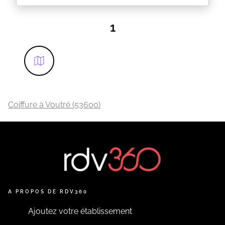
1
Coiffure à Voutré (53600)
A PROPOS DE RDV360
Ajoutez votre établissement