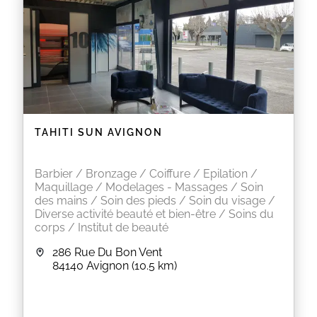
TAHITI SUN AVIGNON
Barbier / Bronzage / Coiffure / Epilation /
Maquillage / Modelages - Massages / Soin
des mains / Soin des pieds / Soin du visage /
Diverse activité beauté et bien-être / Soins du
corps / Institut de beauté
286 Rue Du Bon Vent
84140
Avignon
(10.5 km)