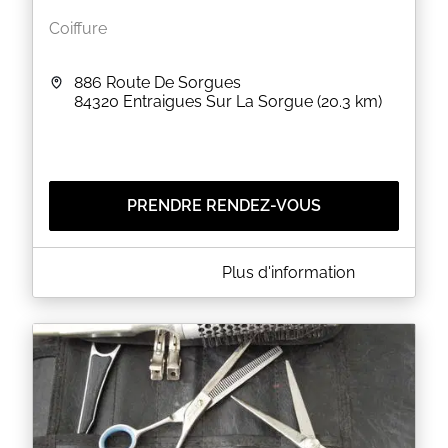
Coiffure
886 Route De Sorgues
84320
Entraigues Sur La Sorgue
(20.3 km)
PRENDRE RENDEZ-VOUS
A PROPOS DE BAMBOU DU SUD
Plus d'information
Situé à Entraigues sur la Sorgue, entre Orange et
Avignon, mon salon où l'on se sent bien propose son
savoir-faire dans un espace dédié à la coiffure
Hommes, Femmes et Enfants.
Je met à votre disposition mes 24 années
d’expériences et me tient chaque jour à votre
disposition pour des conseils personnalisés et des
soins adaptés à vos cheveux.