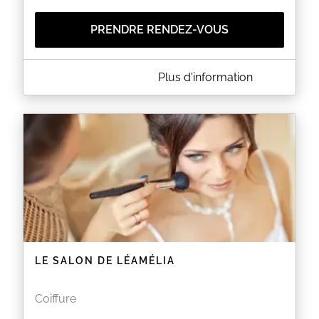
PRENDRE RENDEZ-VOUS
A PROPOS DE TAHITI SUN AVIGNON
Plus d'information
Nous vous proposons 10 cabines Ergoline du 500
au 1100.
Nos esthéticiennes vous conseillent en fonction de
votre phototype de peau.
Nous vous proposons également une large gamme
de soins et un salon de coiffure.
Nous travaillons avec la marque BAIJA et
BIORGANIA pour les soins du corps et du visage,
avec les marques OPI et Indigo pour l'onglerie.
La marque LOREAL est utlisée dans notre salon de
coiffure.
EN SAVOIR PLUS
LE SALON DE LÉAMÉLIA
Coiffure