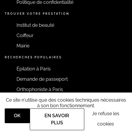
Politique de confidentialité
TROUVER VOTRE PRESTATION
Institut de beauté
Coiffeur
Mairie
RECHERCHES POPULAIRES
Épilation à Paris
Demande de passeport
Orthophoniste à Paris
Ce site n'utilise que des cookies techniques nécessaires
RESTONS CONNECTÉS
à son bon fonctionnement.
Je refuse les
OK
EN SAVOIR
PLUS
cookies
Tous droits réservés RDV360